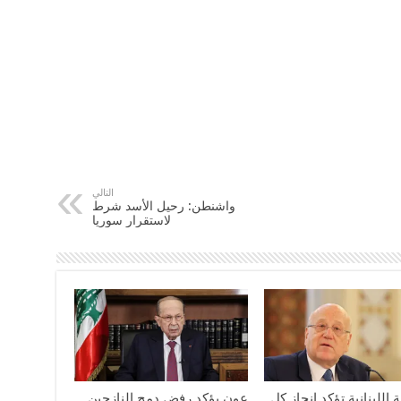
التالي
واشنطن: رحيل الأسد شرط
لاستقرار سوريا
 اللبنانية تؤكد إنجاز كل
عون يؤكد رفض دمج النازحين