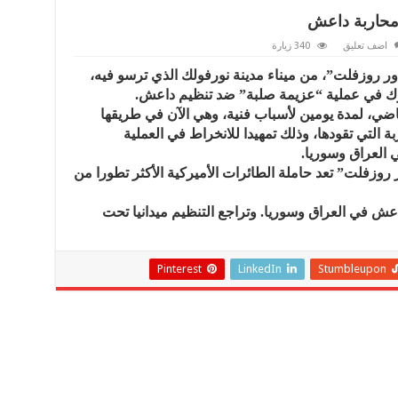
 محاربة داعش
اضف تعليق
340 زيارة
ر روزفلت”، من ميناء مدينة نورفولك الذي ترسو فيه،
ك في عملية “عزيمة صلبة” ضد تنظيم داعش.
لماضي، لمدة يومين لأسباب فنية، وهي الآن في طريقها
 التي تقودها، وذلك تمهيدا للانخراط في العملية
العراق وسوريا.
 روزفلت” تعد حاملة الطائرات الأميركية الأكثر تطورا من
ش في العراق وسوريا. وتراجع التنظيم ميدانيا تحت
Pinterest
LinkedIn
Stumbleupon