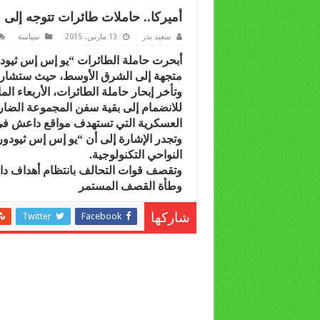
أميركا.. حاملات طائرات تتوجه إلى
سعيد بدر
13 مارس، 2015
سياسة
أبحرت حاملة الطائرات “يو إس إس ثيودو
متجهة إلى الشرق الأوسط، حيث ستشار
وتأخر إبحار حاملة الطائرات، الأربعاء ا
للانضمام إلى بقية سفن المجموعة الضاربة
العسكرية التي تستهدف مواقع داعش في 
وتجدر الإشارة إلى أن “يو إس إس ثيودور
النواحي التكنولوجية.
وتقصف قوات التحالف بانتظام أهداف داع
وطأة القصف المستمر
Twitter
Facebook
شاركها