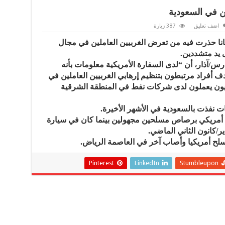
ن في السعودية
اضف تعليق
387 زيارة
انا حذرت فيه من تعرض الغربيين العاملين في مجال
 يد متشددين.
في البيان الصادر يوم الجمعة 13 مارس/آذار، أن “لدى السفارة الأمريكية معلومات بأنه
ف أفراد مرتبطون بتنظيم إرهابي الغربيين العاملين في
كيون يعملون لدى شركات نفط في المنطقة الشرقية
ت نفذت بالسعودية في الأشهر الأخيرة.
أمريكي برصاص مسلحين مجهولين بينما كان في سيارة
ر/كانون الثاني الماضي.
لح أمريكيا وأصاب آخر في العاصمة الرياض.
Pinterest
LinkedIn
Stumbleupon