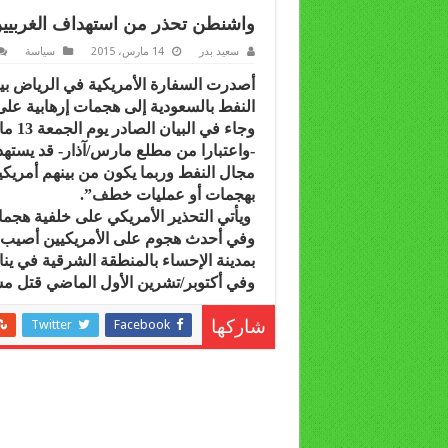
واشنطن تحذر من استهداف الغربيي
سعيد بدر
14 مارس، 2015
سياسة
أصدرت السفارة الأمريكية في الرياض بي
النفط بالسعودية إلى هجمات إرهابية على
وجاء 
-واعتبارا من مطلع مارس/آذار- قد يستهد
مجال النفط وربما يكون من بينهم أمري
بهجمات أو عمليات خطف”.
ويأتي التحذير الأمريكي على خلفية هجما
وفي أحدث هجوم على الأمريكيين أصيب 
بمدينة الإحساء بالمنطقة الشرقية في يناي
وفي أكتوبر/تشرين الأول الماضي قتل مس
Twitter
Facebook
شاركها