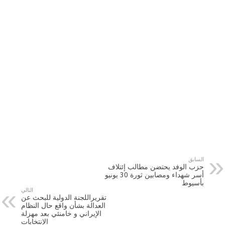
السابق
حزب الوفد يحتضن مطالب إئتلاف
أسر شهداء ومصابين ثورة 30 يونيو
بأسيوط
التالي
تقريراللجنة الدولية للبحث عن
العدالة بشأن واقع حال النظام
الإيراني و خامنئي بعد مهزلة
الإنتخابات