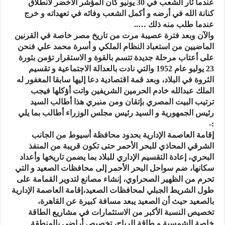
عندما ثار الشعب في 30 يونيو كان المؤشر الأخضر لانطلاق
كنانة الله في أرضه و أكمل الشعب وفائه في تعهداته و خرج
عندما طلب منه ذلك …..
والآن وبعد فترة عصيبة مرت من تاريخ مصر خاصة في القرنين
الماضيين من استعباد النظام الملكي و أسرة محمد علي فنحن
على أعتاب مرحلة جديدة تتسم بالقوة و الاستقرار تؤمن بثورة
23 يوليو عام 1952 والتي نادت بالعدالة الاجتماعية و تقسيم
الثروة في البلاد، وبعد قمة اقتصادية دعا إليها سابقا المغفور له
الملك عبدالله خادم الحرمين الشريفين واتت أؤكلها فيجب
ترتيب البيت المصري بإتقان ومن منبري هذا أطالب السيد
رئيس الجمهورية و السيد رئيس مجلس الوزراء أطالب بما يلي
:-
إقامة العاصمة الإدارية بحدود محافظة أسيوط من الجانب
الشرقي المحاذي للبحر الأحمر حتى تكون قريبة من المنفذ
البحري، إعادة التقسيم الإداري للبلاد بما يضمن تاريخها وأعداد
سكانها، ضم سواحل البحر الأحمر إلى محافظات الصعيد و التي
تحرم من الظهير الصحراوي، إنشاء مصانع لتدوير القمامة على
طول الشريط الجبلي لمحافظات الصعيد،إقامة العاصمة الإدارية
بالصعيد حيث أن الصعيد يبعد مسافة كبيرة عن القاهرة،
تخصيص النسبة الأكبر من الاستثمارات في مشاريع الطاقة
خاصة الشمسية و طاقة الرياح، تخصيص أراضي بالمنطقة