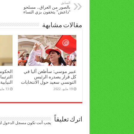
السابق
بالصور من العراق.. مسلحو
“داعش” يتخفون بزي النساء
مقالات مشابهة
عبير موسي: سأطعن آليا في
الحكومة
كل قرار يصدره الرئيس
الترتيبا
التونسي سعيد حول الانتخابات
النيابية
19 مايو، 2022
13 مايو، 2022
اترك تعليقاً
يجب أنت تكون
مسجل الدخول
لت