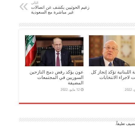
التالي
زعيم الحوثيين يكشف عن اتصالات
غير مباشرة مع السعودية
 اللبنانية تؤكد إنجاز كل
عون يؤكد رفض دمج النازحين
ت لاجراء الانتخابات
السوريين في المجتمعات
المضيفة
12 مايو، 2022
ضيف تعليقاً.