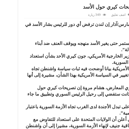
حات كيري حول الأسد
اضف تعليق
349 زيارة
 بيان للخارجية البريطانية الاثنين 16 مارس/آذار إن لندن ترفض أي دور للرئيس بشار الأسد في
ستمر حتى يغير الأسد منهجه ويوقف العنف ضد أبناء
ة”.
وزير الخارجية الأمريكي، جون كيري الأحد بشأن استعداد
السورية.
الأمريكية بيانا أوضحت فيه ثبات سياسة واشنطن تجاه
غيير في السياسة الأمريكية بهذا الشأن، مشيرة إلى أنها
وري المعارض، هشام مروة إن تصريحات كيري حول
 كانت ستفضي إلى رحيل الرئيس السوري وتطبيق ما جاء
تبدل الأجندة لدى الغرب تجاه الأزمة السورية باعتبار
ية”.
أعلن أن الولايات المتحدة على استعداد للتفاوض مع
قية جنيف لإنهاء الأزمة السورية، مشيرا إلى أن واشنطن