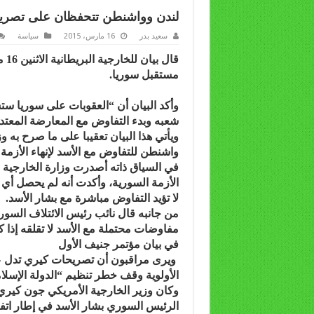
لندن وواشنطن تتحفظان على تصري
سعيد بدر
16 مارس، 2015
سياسة
قال
مستقبل سوريا.
وأكد البيان أن “العقوبات على سوريا ست
شعبه وبدء التفاوض مع المعارضة المعتدل
ويأتي هذا البيان تعقيبا على ما صرح به 
واشنطن للتفاوض مع الأسد لإنهاء الأزمة 
في السياق ذاته أصدرت وزارة الخارجية 
الأزمة السورية، وأكدت أنه لم يحصل أي ت
لا تؤيد التفاوض مباشرة مع بشار الأسد.
من جانبه قال نائب رئيس الائتلاف الس
مفاوضات محتملة مع الأسد لا تقلقه إذا
في بيان مؤتمر جنيف الأول
ويرى مراقبون أن تصريحات كيري تدل على 
الأولوية وقف خطر تنظيم “الدولة الإسلام
وكان وزير الخارجية الأمريكي جون كيري 
الرئيس السوري بشار الأسد في إطار اتفا