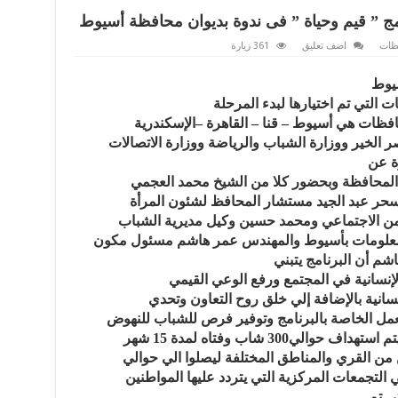
فظات
اضف تعليق
361 زيارة
يوط
 التي تم اختيارها لبدء المرحلة
الخير ووزارة الشباب والرياضة ووزارة الاتصالات
ة عن
ن المحافظة وبحضور كلا من الشيخ محمد العجمي
سحر عبد الجيد مستشار المحافظ لشئون المرأة
من الاجتماعي ومحمد حسين وكيل مديرية الشباب
لمعلومات بأسيوط والمهندس عمر هاشم مسئول مكون
م أن البرنامج يتبني
إنسانية في المجتمع ورفع الوعي القيمي
نسانية بالإضافة إلي خلق روح التعاون وتحدي
ل الخاصة بالبرنامج وتوفير فرص للشباب للنهوض
300 شاب وفتاه لمدة 15 شهر
من القري والمناطق المختلفة ليصلوا الي حوالي
ي تم