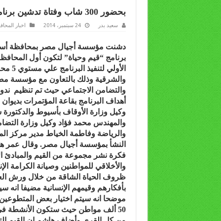
بحضور 300 شاب وفتاة تدشين برنامج ” قيم وحياة ” فى ندوة بديوان محافظة أسيوط
سعيد بدر
24 سبتمبر، 2014
اخبار المحا
دشنت مؤسسة أجيال مصر بمحافظة أس
برنامج “قيم وحياة” لتكون أول المحافظات
الأولي لتنفيذ البرنامج علي مستوي 5 محافظات هي أسيوط – قنا – القاهرة –الإسكندرية
والشرقية وذلك بالتعاون مع مؤسسة مصر 
والتضامن الاجتماعي حيث تم تنظيم
ندو
أهداف البرنامج بقاعة المؤتمرات بديوا
وكيل وزارة الأوقاف بأسيوط والدكتورة 
والمهندس محمد فؤاد وكيل وزارة التضا
والرياضة وفاطمة الخياط مدير مركز ا
النشأ بمؤسسة أجيال مصر.
وقال عمر هاش
فكرة نشر مجموعة من القيم والمبادئ ال
والأخلاقي للمواطنين وصيانة الكرامة الإ
ظروف الحياة الشاقة من خلال ورش العم
بأفكارهم وقيمهم الإنسانية مضيفا انه سيتم استهداف حوالي
موضحا انه سيتم اختيار بعض المتطوعين 
50 ألف مواطن حيث ستكون الأنشطة في التجمعات المركزية التي يتردد عليها المواطنين
من كل القرى
وأضاف هاشم ان القيم الت