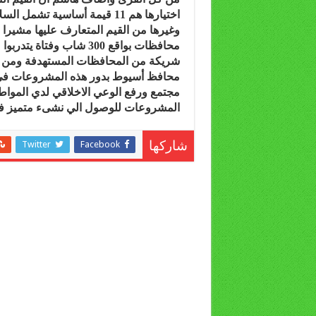
اختيارها هم 11 قيمة أساسية تشمل السلام والاحترام والصدق والنزاهة والمسؤليه
وغيرها من القيم المتعارف عليها مشيرا الي انه سيتم
محافظات بواقع 300 شاب وفتاة يتدربوا من خلال125 متدرب و50 قائد مجتمعي و50 جهة
شريكة من المحافظات المستهدفة
ومن جا
محافظ أسيوط بدور هذه المشروعات في ت
مجتمع ورفع الوعي الاخلاقي لدي المواطن
المشروعات للوصول الي نشىء متميز فى
Twitter
Facebook
شاركها