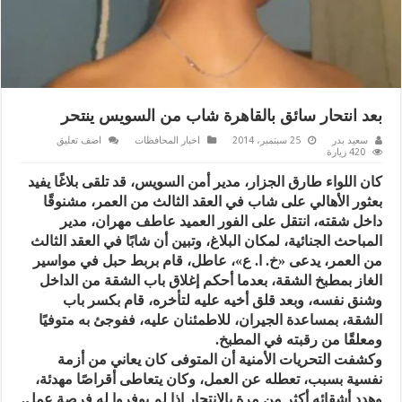
بعد انتحار سائق بالقاهرة شاب من السويس ينتحر
سعيد بدر
25 سبتمبر، 2014
اخبار المحافظات
اضف تعليق
420 زيارة
كان اللواء طارق الجزار، مدير أمن السويس، قد تلقى بلاغًا يفيد
بعثور الأهالي على شاب في العقد الثالث من العمر، مشنوقًا
داخل شقته، انتقل على الفور العميد عاطف مهران، مدير
المباحث الجنائية، لمكان البلاغ، وتبين أن شابًا في العقد الثالث
من العمر، يدعى «خ. ا. ع»، عاطل، قام بربط حبل في مواسير
الغاز بمطبخ الشقة، بعدما أحكم إغلاق باب الشقة من الداخل
وشنق نفسه، وبعد قلق أخيه عليه لتأخره، قام بكسر باب
الشقة، بمساعدة الجيران، للاطمئنان عليه، ففوجئ به متوفيًا
ومعلقًا من رقبته في المطبخ.
وكشفت التحريات الأمنية أن المتوفى كان يعاني من أزمة
نفسية بسبب، تعطله عن العمل، وكان يتعاطى أقراصًا مهدئة،
وهدد أشقائه أكثر من مرة بالانتحار إذا لم يوفروا له فرصة عمل.