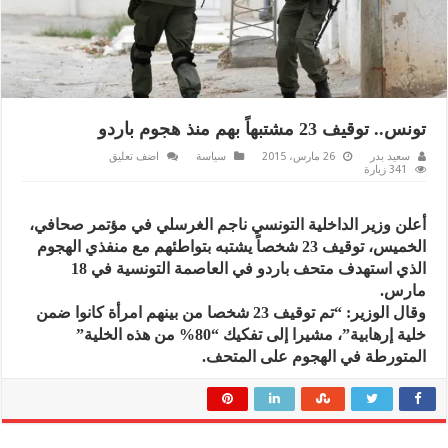
تونس.. توقيف 23 مشتبهاً بهم منذ هجوم باردو
سعيد بدر
26 مارس، 2015
سياسة
اضف تعليق
341 زيارة
أعلن وزير الداخلية التونسي ناجم الغرسلي في مؤتمر صحافي،
الخميس، توقيف 23 شخصاً يشتبه بتواطئهم مع منفذي الهجوم
الذي استهدف متحف باردو في العاصمة التونسية في 18
مارس.
وقال الوزير: “تم توقيف 23 شخصا من بينهم امرأة كانوا ضمن
خلية إرهابية”، مشيرا إلى تفكيك “80% من هذه الخلية”
المتورطة في الهجوم على المتحف.