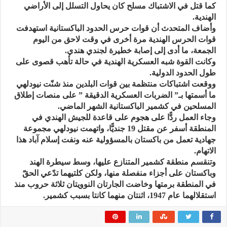
كما قتل في الاشتباك مسلح كان يحاول التسلل إلى الأراضي
الهندية.
وأضاف المتحدث أن قوات حرس الحدود الباكستانية استهدفت
قوات الحرس الهندية مرة أخرى في وقت لاحق من اليوم
الجمعة، ما أدى إلى إصابة خطيرة لجندي هندي.
وكانت القوة شبه العسكرية الهندية في حالة تأهب قصوى على
طول الحدود الدولية.
ووقعت اشتباكات منتظمة بين قوات البلدين منذ شنّت نيودلهي
ما أسمتها بـ” الضربات العسكرية الدقيقة ” على منصات إطلاق
المسلحين في كشمير الباكستانية الشهر الماضي.
وجاء العمل ردًّا على هجوم على قاعدة للجيش الهندي في
المنطقة أسفر عن مقتل 19 جنديًّا، واتهمت نيودلهي مجموعة
جهادية تعمل من باكستان بالمسؤولية عنه ونفت إسلام آباد هذا
الاتهام.
وتنقسم منطقة كشمير المتنازع عليها، وسط سيطرة الهند
وباكستان على أجزاء منفصلة منها، ولكن كلتيهما تدّعي الحقّ
في المنطقة برمتها وخاضت الجارتان النوويتان ثلاثة حروب منذ
استقلالهما عام 1947، اثنتان منهما كانتا بسبب كشمير.