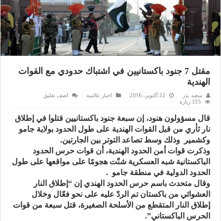
مقتل 7 جنود باكستانيين في اشتباك حدودي مع القوات
الهندية
سعيد بدر
22 أكتوبر، 2016
اخبار عالمية
اضف تعليق
335 زيارة
قال مسؤولون هنود، إن سبعة جنود باكستانيين قتلوا في إطلاق
نار ثأري من قبل القوات الهندية على طول الحدود بولاية جامو
وكشمير وذلك وسط تصاعد التوتر بين الجارتين.
وذكرت قوات أمن الحدود الهندية، أن قوات حرس الحدود
الباكستانية شبه العسكرية شنّت هجومًا على مواقعها على طول
الحدود الدولية في منطقة جامو .
وقال متحدث باسم حرس الحدود الهندي إن “إطلاق النار
العشوائي من باكستان تم الردّ عليه على نحو فعّال وخلال
إطلاق النار المتقطع من الأسلحة الصغيرة، قتل سبعة من قوات
الحرس الباكستاني”.