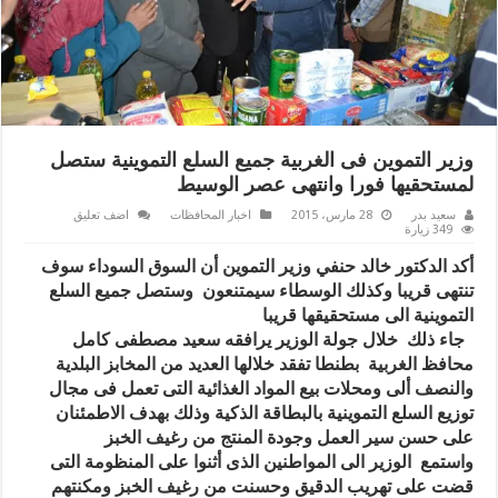
وزير التموين فى الغربية جميع السلع التموينية ستصل
لمستحقيها فورا وانتهى عصر الوسيط
سعيد بدر
28 مارس، 2015
اخبار المحافظات
اضف تعليق
349 زيارة
أكد الدكتور خالد حنفي وزير التموين أن السوق السوداء سوف
تنتهى قريبا وكذلك الوسطاء سيمتنعون وستصل جميع السلع
التموينية الى مستحقيقها قريبا
جاء ذلك خلال جولة الوزير يرافقه سعيد مصطفى كامل
محافظ الغربية بطنطا تفقد خلالها العديد من المخابز البلدية
والنصف ألى ومحلات بيع المواد الغذائية التى تعمل فى مجال
توزيع السلع التموينية بالبطاقة الذكية وذلك بهدف الاطمئنان
على حسن سير العمل وجودة المنتج من رغيف الخبز
واستمع الوزير الى المواطنين الذى أثنوا على المنظومة التى
قضت على تهريب الدقيق وحسنت من رغيف الخبز ومكنتهم