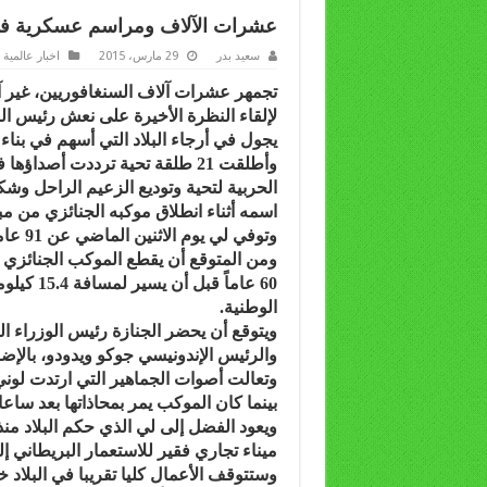
عشرات الآلاف ومراسم عسكرية ف
سعيد بدر
29 مارس، 2015
اخبار عالمية
تجمهر عشرات آلاف السنغافوريين، غير آبه
لإلقاء النظرة الأخيرة على نعش رئيس ال
يجول في أرجاء البلاد التي أسهم في بناء 
وأطلقت 21 طلقة تحية ترددت أصد
الحربية لتحية وتوديع الزعيم الراحل وشك
اسمه أثناء انطلاق موكبه الجنائزي من مب
وتوفي لي يوم الاثنين الماضي عن 91 عاماً.
ومن المتوقع أن يقطع الموكب الجنائزي دا
60 عاماً
الوطنية.
ويتوقع أن يحضر الجنازة رئيس الوزراء الي
والرئيس الإندونيسي جوكو ويدودو، بالإضا
وتعالت أصوات الجماهير التي ارتدت لوني 
بينما كان الموكب يمر بمحاذاتها بعد ساعا
ميناء تجاري فقير للاستعمار البريطاني إل
وستتوقف الأعمال كليا تقريبا في البلاد خل