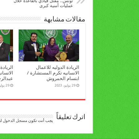
تونس.. مقتل قيادي بالقاعدة خلال
عمليات أمنية كبرى
مقالات مشابهة
الريادة الدوليه للاعمال
الريادة
الانسانيه تكرم المستشارة /
الانساني
ابتسام الحمروش
عبدالرح
29 يوليو، 2023
29 يوليو، 2023
اترك تعليقاً
يجب أنت تكون
مسجل الدخول
لت