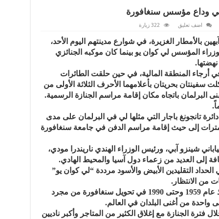
ي وداع مؤسس سنغافورة
اضف تعليق
322 زيارة
ين بالأمطار الغزيرة، في شوارع مدينتهم اليوم الأحد،
وزراء المؤسس لي كوان يو بينما كان موكبه الجنائزي
نهضتها.
اؤها في أرجاء المنطقة المالية، في حين حلقت الطائرات
لت سفينتان بحريتان بأعلامهما الأحرف الثلاثة الأولى من
نى البرلمان باتجاه مكان إقامة مراسم الجنازة الرسمية.
ئرة تانجونغ باجار التي مثلها لي في البرلمان على مدى
 قبل أن يسير لمسافة 15.4 كيلومترات إلى حيث إقامة مراسم الدفن في جامعة سنغافورة
اباني شينزو آبي، ورئيس الوزراء الهندي ناريندرا مودي،
فة إلى العديد من زعماء دول آسيا والمحيط الهادي.
الحداد التقليدين الأبيض والأسود مرددة “لي كوان يو”
ت من الانتظار.
ويعود الفضل إلى لي الذي حكم البلاد منذ عام 1959 وحتى 1990 في تحويل سنغافورة من مجرد
ى واحدة من أغنى البلدان في العالم.
ال فترة الجنازة مع إغلاق الكثير من المتاجر وأكبر ناديين