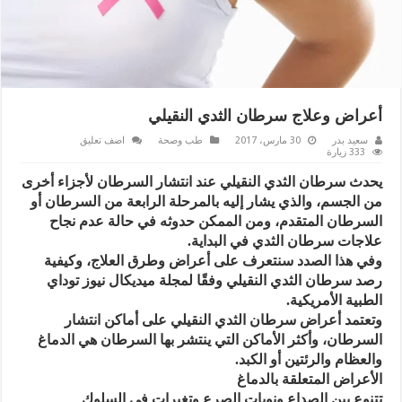
أعراض وعلاج سرطان الثدي النقيلي
سعيد بدر
30 مارس، 2017
طب وصحة
اضف تعليق
333 زيارة
يحدث سرطان الثدي النقيلي عند انتشار السرطان لأجزاء أخرى
من الجسم، والذي يشار إليه بالمرحلة الرابعة من السرطان أو
السرطان المتقدم، ومن الممكن حدوثه في حالة عدم نجاح
علاجات سرطان الثدي في البداية.
وفي هذا الصدد سنتعرف على أعراض وطرق العلاج، وكيفية
رصد سرطان الثدي النقيلي وفقًا لمجلة ميديكال نيوز توداي
الطبية الأمريكية.
وتعتمد أعراض سرطان الثدي النقيلي على أماكن انتشار
السرطان، وأكثر الأماكن التي ينتشر بها السرطان هي الدماغ
والعظام والرئتين أو الكبد.
الأعراض المتعلقة بالدماغ
تتنوع بين الصداع ونوبات الصرع وتغيرات في السلوك