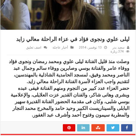
ليلى علوي ونجوى فؤاد في عزاء الراحلة معالي زايد
سعيد بدر
13 نوفمبر، 2014
أخبار عاجلة
اضف تعليق
374 زيارة
وصلت منذ قليل الفنانة ليلى علوي ومحمد رمضان ونجوى فؤاد
ووفاء عامر والفنانة بوسي وصابرين ووفاء سالم وجمال عبد
الناصر ومحمد وفيق، لمسجد الحامدية الشاذلية بالمهندسين،
لتقديم واجب العزاء لأسرة الفنانة الراحلة معالي زايد.
حضر العزاء عدد كبير من النجوم ومنهم الفنانة فيفى عبده
وبشرى وهانى شاكر، والفنان القدير عزت العلايلى، والإعلامية
بوسي شلبى، وكان فى مقدمة الحضور الفنانة القديرة سهير
البابلى والسيناريست الكبير وحيد حامد والمخرج محمد النجار
والمطربة سيمون وفتوح أحمد وأشرف عبد الغفور.