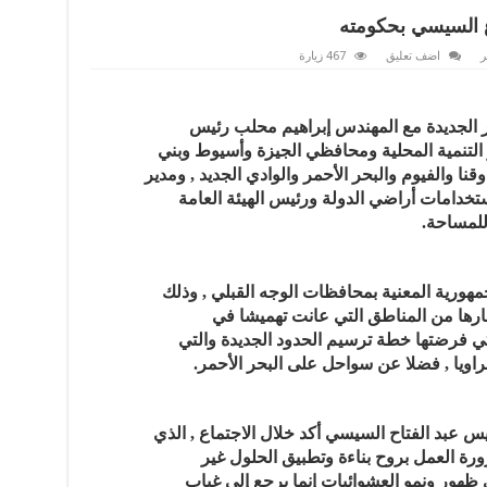
 السيسي بحكومته
ر
اضف تعليق
467 زيارة
صر الجديدة مع المهندس إبراهيم محلب رئيس
التنمية المحلية ومحافظي الجيزة وأسيوط وبني
ا والفيوم والبحر الأحمر والوادي الجديد , ومدير
تخدامات أراضي الدولة ورئيس الهيئة العامة
للمساحة.
هورية المعنية بمحافظات الوجه القبلي , وذلك
بارها من المناطق التي عانت تهميشا في
لتي فرضتها خطة ترسيم الحدود الجديدة والتي
يا , فضلا عن سواحل على البحر الأحمر.
س عبد الفتاح السيسي أكد خلال الاجتماع , الذي
 العمل بروح بناءة وتطبيق الحلول غير
 ظهور ونمو العشوائيات إنما يرجع إلى غياب