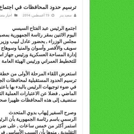
ترسيم حدود المحافظات في اجتماع
سعيد بدر
19 أغسطس، 2014
اخبار مص
اجتمع الرئيس عبد الفتاح السيسي
اليوم الاثنين بمقر رئاسة الجمهورية بم
مجلس الوزراء , بحضور عادل لبيب وزير 
سويف والأقصر وأسوان والمنيا وسوهاج وقن
إدارة المساحة العسكرية ورئيس جهاز اس
للتخطيط العمراني ورئيس الهيئة العامة 
استعرض اللقاء المرحلة الأولى من خطة
ترسيم الحدود المستقبلية لمحافظات الجم
في ضوء توجيهات الرئيس بالبدء بها باعت
الماضي , فضلا عن الاعتبارات العملية ا
ستضيف إلى هذه المحافظات ظهيرا صحراو
وصرح السفير إيهاب بدوي المتحدث
الرسمي باسم رئاسة الجمهورية بأن الرئي
استمر أكثر من خمس ساعات , على ضرورة
التقليدية , منوها بأن السبب الأساسي في