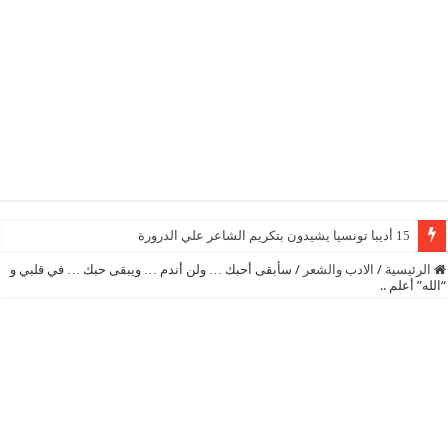
15 أديبا تونسيا يشيدون بتكريم الشاعر علي الدرورة
الرئيسية
/
الادب والشعر
/
سأبقى أحبك … ولن أندم … ويبقى حبك … في قلبي و
“الله” أعلم ..