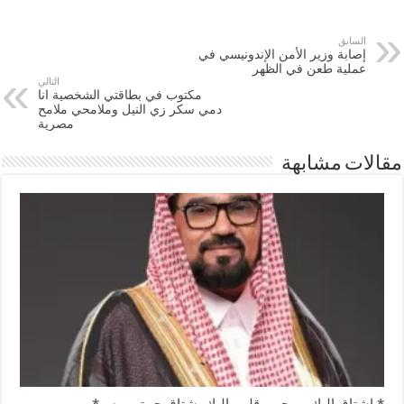
السابق
إصابة وزير الأمن الإندونيسي في
عملية طعن في الظهر
التالي
مكتوب في بطاقتي الشخصية انا
دمي سكر زي النيل وملامحي ملامح
مصرية
مقالات مشابهة
* اشتاق إليك بروحي وقلبي إليك يشتاق حيبتي مصر*..