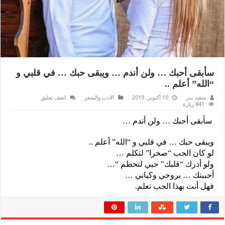
سأبقى أحبك … ولن أندم … ويبقى حبك … في قلبي و
“الله” أعلم ..
سعيد بدر
10 أكتوبر، 2019
الادب والشعر
اضف تعليق
841 زيارة
سأبقى أحبك … ولن أندم …
ويبقى حبك … في قلبي و “الله” أعلم ..
لو كان الحب “صخرا” لتكلم …
ولو أدرك “قلبك” حبي لتحطم “…
أحببتك … بروحي وكياني …
فهل أنت بهذا الحب تعلم.