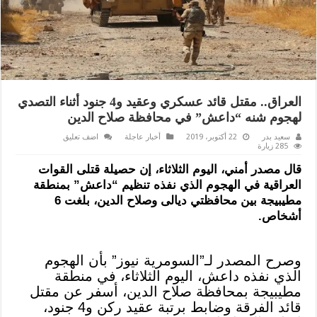
العراق.. مقتل قائد عسكري وعقيد و4 جنود أثناء التصدي
لهجوم شنه “داعش” في محافظة صلاح الدين
سعيد بدر
22 أكتوبر، 2019
أخبار عاجلة
اضف تعليق
285 زيارة
قال مصدر أمني، اليوم الثلاثاء، إن حصيلة قتلى القوات
العراقية في الهجوم الذي نفذه تنظيم “داعش” بمنطقة
مطيبيجة بين محافظتي ديالى وصلاح الدين، بلغت 6
أشخاص.
وصرح المصدر لـ”السومرية نيوز” بأن الهجوم
الذي نفذه داعش، اليوم الثلاثاء، في منطقة
مطيبيجة بمحافظة صلاح الدين، أسفر عن مقتل
قائد الفرقة وضابط برتبة عقيد ركن و4 جنود،