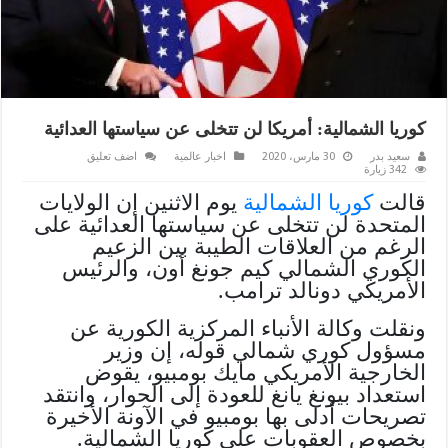
كوريا الشمالية: أمريكا لن تتخلى عن سياستها العدائية
سعيد بدر
30 مارس، 2020
اخبار عالمية
اضف تعليق
342 زيارة
قالت
كوريا الشمالية
يوم الاثنين إن الولايات
المتحدة لن تتخلى عن سياستها العدائية على
الرغم من العلاقات الطيبة بين الزعيم
الكوري الشمالي كيم جونغ أون، والرئيس
الأمريكي دونالد ترامب.
ونقلت وكالة الأنباء المركزية الكورية عن
مسؤول كوري شمالي قوله، إن وزير
الخارجية الأمريكي مايك بومبيو، يقوض
استعداد بيونغ يانغ للعودة إلى الحوار، وانتقد
تصريحات أدلى بها بومبيو في الآونة الأخيرة
بخصوص العقوبات على كوريا الشمالية.