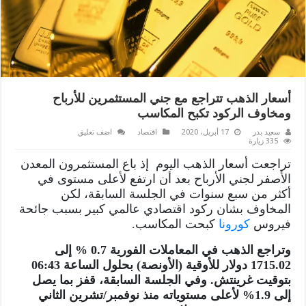
أسعار الذهب تتراجع مع جني المستثمرين للأرباح
ومخاوف الركود تكبح المكاسب
سعيد بدر
17 أبريل، 2020
اقتصاد
اضف تعليق
335 زيارة
تراجعت أسعار الذهب اليوم إذ باع المستثمرون المعدن
الأصفر لجني الأرباح بعد أن ارتفع لأعلى مستوى في
أكثر من سبع سنوات في الجلسة السابقة، لكن
المخاوف بشان ركود اقتصادي عالمي كبير بسبب جائحة
فيروس
كورونا
كبحت المكاسب.
وتراجع الذهب في المعاملات الفورية 0.7 % إلى
1715.02 دولار للأوقية (الأونصة) بحلول الساعة 06:43
بتوقيت غرينتش. وفي الجلسة السابقة، قفز بما يصل
إلى 1.9% لأعلى مستوياته منذ نوفمبر/تشرين الثاني