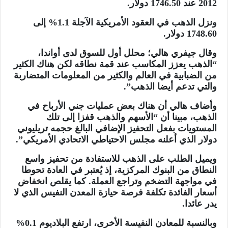
2012 عند 1746.50 دولار.
ونزل الذهب في العقود الأمريكية الآجلة 1.1% إلى
1748.60 دولار.
وقال جيفري هالي؛ محلل أول للسوق لدى أواندا،
“الذهب يعزز المكاسب عند قمة نطاقه لكن هناك الكثير
من الضبابية في العالم والكثير من المعلومات المتضاربة
والتي تدعم أيضا الذهب”.
وأضاف هالي أن هناك بعض عمليات جني الأرباح في
الذهب، مبينا أن “الأسهم والذهب قفزا إلى تلك
المستويات بفعل التحفيز الإضافي البالغ حجمه تريليوني
دولار الذي أعلنه مجلس الاحتياطي الاتحادي الأمريكي”.
ويميل الطلب على الذهب للاستفادة من تحفيز واسع
النطاق من البنوك المركزية، إذ يُعتبر في العادة تحوطا
في مواجهة التضخم وتراجع العملة. كما يقلص انخفاض
أسعار الفائدة تكلفة فرصة حيازة المعدن النفيس الذي لا
يدر عائدا.
وبالنسبة للمعادن النفيسة الأخرى، ارتفع البلاديوم 0.1%