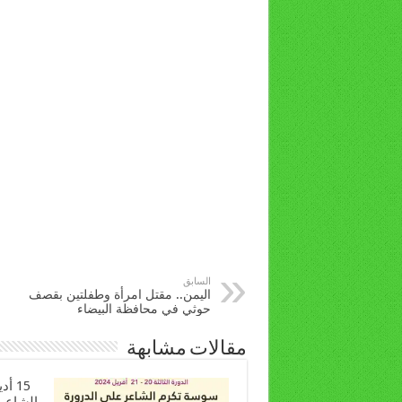
السابق
اليمن.. مقتل امرأة وطفلتين بقصف
حوثي في محافظة البيضاء‎
مقالات مشابهة
15 أ
الشاعر