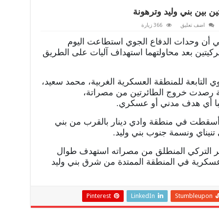
ن بين بني وليد وترهونة
اضف تعليق
366 زيارة
 أن وحدات الدفاع الجوي استطاعت اليوم
كيتين بعد محاولتهما استهداف آليات على الطريق
 التابعة للمنطقة العسكرية الغربية، محمد سعيد،
كة رصدت خروج الطائرتين من مصراتة،
با أي هدف مدني أو عسكري.
أسقطت في منطقة وادي دينار بالقرب من بني
نيناي ونسمة جنوب بني وليد.
سير التركي المنطلق من مصراته استهدف طوال
وعسكرية في المنطقة الممتدة من شرق بني وليد
Pinterest
LinkedIn
Stumbleupon