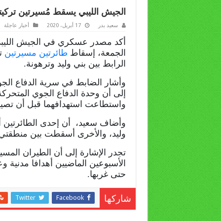
الجيش الليبي يسقط مُسيرتين تركيتي
سعيد بدر
17 أبريل، 2020
أخبار عاجلة
أكد مصدر عسكري في الجيش الليبي
الجمعة، إسقاط
طائرتين مسيرتين
تر
الرابط بين بني وليد وترهونة.
وأشار الضابط في سرية الدفاع الجوي
إلى أن وحدة الدفاع الجوي المتحر
واستطاعت استهدافهما قبل أن تصي
وأضاف سعيد، أن إحدى الطائرتين 
وليد، والأخرى أسقطت بين منطقتي ت
تجدر الإشارة إلى أن الطيران الم
الأسبوعين الماضيين أهدافا مدنية 
حتى غربها.
Twitter
Facebook
شاركها