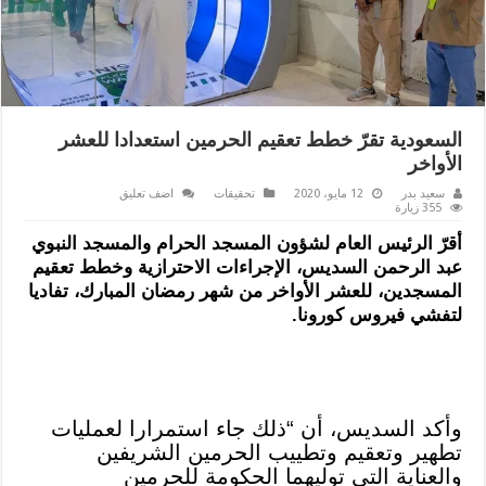
السعودية تقرّ خطط تعقيم الحرمين استعدادا للعشر
الأواخر
سعيد بدر
12 مايو، 2020
تحقيقات
اضف تعليق
355 زيارة
أقرّ الرئيس العام لشؤون المسجد الحرام والمسجد النبوي
عبد الرحمن السديس، الإجراءات الاحترازية وخطط تعقيم
المسجدين، للعشر الأواخر من شهر رمضان المبارك، تفاديا
لتفشي فيروس كورونا.
وأكد السديس، أن “ذلك جاء استمرارا لعمليات
تطهير وتعقيم وتطييب الحرمين الشريفين
والعناية التي توليهما الحكومة للحرمين