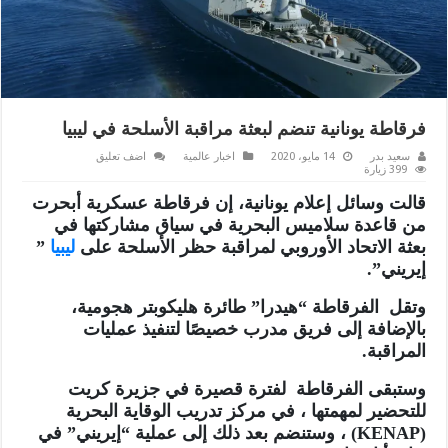
فرقاطة يونانية تنضم لبعثة مراقبة الأسلحة في ليبيا‎
سعيد بدر
14 مايو، 2020
اخبار عالمية
اضف تعليق
399 زيارة
قالت وسائل إعلام يونانية، إن فرقاطة عسكرية أبحرت
من قاعدة سلاميس البحرية في سياق مشاركتها في
بعثة الاتحاد الأوروبي لمراقبة حظر الأسلحة على
ليبيا
”
إيريني”.
وتقل الفرقاطة “هيدرا” طائرة هليكوبتر هجومية،
بالإضافة إلى فريق مدرب خصيصًا لتنفيذ عمليات
المراقبة.
وستبقى الفرقاطة لفترة قصيرة في جزيرة كريت
للتحضير لمهمتها ، في مركز تدريب الوقاية البحرية
(KENAP) ، وستنضم بعد ذلك إلى عملية “إيريني” في