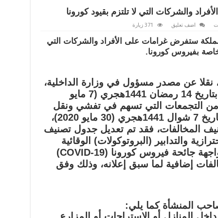
راد والشركات التي لا تلتزم بقيود كورونا
ت
اضف تعليق
371 زيارة
 المملكة ستفرض غرامات على الأفراد والشركات التي
الخاصة بفيروس كورونا.
ة، نقلا عن مصدر مسؤول في وزارة الداخلية،
إلى أنه “إلحاقا لما سبق إعلانه بتاريخ 14 رمضان 1441هجري (7 مايو
لحد من التجمعات التي تسهم في تفشي ونقل
فيروس كورونا، وما تم إعلانه بتاريخ 7 شوال 1441هجري (30 مايو 2020)،
نيف المخالفات، فقد تم تعديل جدول تصنيف
ازية والتدابير (البروتوكولات) الوقائية
المتخذة من الجهات المعنية لمواجهة جائحة فيروس كورونا (COVID-19)
لفات إضافية لما سبق إعلانه، وذلك وفق
حب المنشأة كما يلي:
عائلي داخل المنازل أو الاستراحات أو المزارع