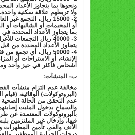
ونحوها بما يتجاوز الأعداد الم
ولا تربطهم علاقة سكنية واحدة.
2- 15000 ريال، التجمع غي
أو المخيمات أو الشاليهات أو ال
بما يتجاوز الأعداد المحددة في 
3- 40000 ريال التجمعات 
يتجاوز الأعداد المحددة من قبل
4- 50000 ريال، أي تجمع 
أشخاص فأكثر في حيز واحد ومحد
ب- المنشآت:
مخالفة عدم التزام منشآت القطاع
(البروتوكولات) الوقائية، (قيام
عدم التحقق من الحالة الصحية 
والسماح بدخول المثبت إصابتهم
بالبروتوكولات المعتمدة عن طري
فيها، وإدخال غير الملتزمين بلب
الأنف والفم، تأمين المطهرات 
درجات الحرارة للموظفين والعمل