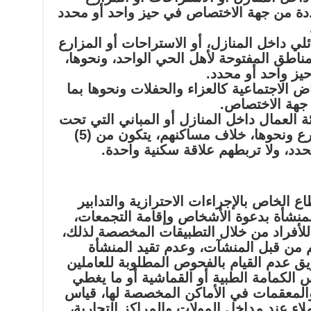
حددة من جهة الاختصاص في حيز واحد أو محدد
ر العائلي داخل المنازل، أو الاستراحات أو المزارع
مناطق المفتوحة لأهل الحي الواحد، ونحوها،
حيز واحد أو محدد.
للأغراض الاجتماعية كالعزاء والحفلات ونحوها بما
 جهة الاختصاص.
من فئة العمال داخل المنازل أو المباني التي تحت
الإنشاء، أو الاستراحات أو المزارع ونحوها، خلاف مساكنهم، يتكون من (5)
د، ولا تربطهم علاقة سكنية واحدة.
 الخاص بالإجراءات الاحترازية والتدابير
 المنشأة بدعوة الأشخاص وإقامة التجمعات،
للأفراد من خلال التطبيقات المخصصة لذلك،
 من قبل المنشآت، وعدم تقيد المنشأة
ق عدم القيام بالفحوص المطلوبة للعاملين
س الكمامة الطبية أو القماشية أو ما يغطي
والمعقمات في الأماكن المخصصة لها، قياس
اء عند مداخل المولات والمراكز التجارية،