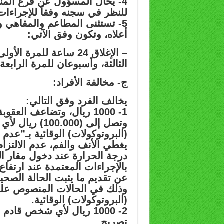
4- يحال المسؤول عن فرع المنشأة
للنظر في سجنه وفقاً للإجراءات 
5- تستثنى المطاعم والمقاهي و
أعلاه، وتكون وفق الآتي:
الثالثة، وأسبوعان للمرة الرابع
ج- مخالفة الأفراد:
يخالف الفرد وفق التالي:
1- 1000 ريال، وتضاعف الع
وتصل إلى (.000
(البروتوكولات) الوقائية بـ”عدم 
يغطي الأنف والفم، عدم الالتز
درجة الحرارة عند دخول مقار ال
عن تقديم ما يثبت الحالة الصح
وذلك في الحالات المنصوص عليها
(البروتوكولات) الوقائية.
2- 1000 ريال لأي شخص ق
تصريح.