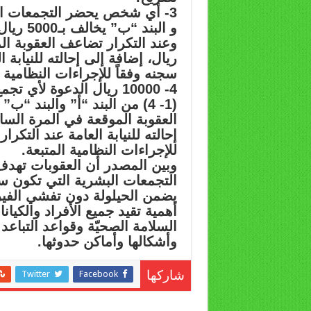
و البند “ب” يخالف بـ5000 ريال.
ريال، إضافة إلى إحالته للنيابة ا
سجنه وفقاً للإجراءات النظامية ا
4- 10000 ريال الدعوة لأ
(1- 4) من البند “أ” والبند 
إحالته للنيابة العامة عند التكرا
للإجراءات النظامية المتبعة.
وبين المصدر أن العقوبات تهدف
التجمعات البشرية التي تكون سب
يضمن الحيلولة دون تفشي الفير
أهمية تقيد جميع الأفراد والكيا
السلامة الصحيّة وقواعد التباع
وأشكالها وأماكن حدوثها.
Twitter
Facebook
شاركها