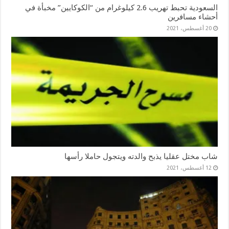
السعودية تحبط تهريب 2.6 كيلوغرام من “الكوكايين” مخبأة في
أحشاء مسافرين
20 أغسطس، 2021
شاب مختل عقليا يذبح والدته ويتجول حاملا رأسها
12 أغسطس، 2021