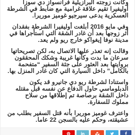
وكانت زوجته البرازيلية فرانسواز دي سوزا
أوليفيرا تقيم علاقة غرامية مع ضابط في الشرطة
العسكرية يدعى سيرجيو غوميز موريرا.
وفي مايو 2016 أبلغت أوليفيرا الشرطة بفقدان
أثر زوجها بعد أن غادر الشقة التي استأجراها في
مدينة نوفا إيغواكو خارج ريو ولم يعد.
وقالت إنه تعذر عليها الاتصال به، لكن تصريحاتها
سرعان ما بدت وكأنها غريبة وشكك المحققون
بروايتها بعد العثور على جثة السفير “متفحمة
بالكامل” داخل السيارة التي كان غادر المنزل بها.
واستنادا لشرطة ريو دي جانيرو قد يكون
الدبلوماسي حاول الدفاع عن نفسه قبل مقتله
داخل الشقة برصاصة تم إطلاقها من سلاح
مملوك للسفارة.
واعترف غوميز موريرا بأنه قتل السفير بطلب من
عشيقته، وحكم عليه بالسجن 22 عاما.