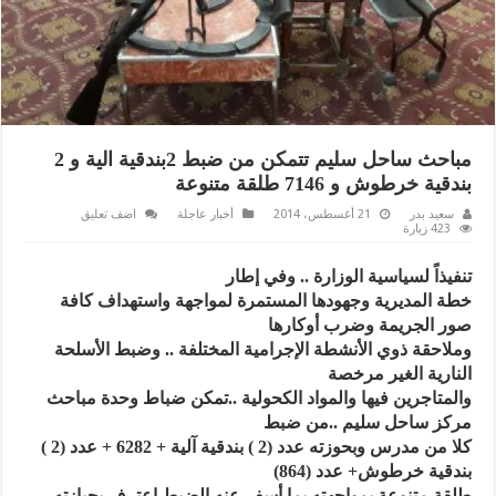
مباحث ساحل سليم تتمكن من ضبط 2بندقية الية و 2
بندقية خرطوش و 7146 طلقة متنوعة
سعيد بدر
21 أغسطس، 2014
أخبار عاجلة
اضف تعليق
423 زيارة
تنفيذاً لسياسية الوزارة .. وفي إطار
خطة المديرية وجهودها المستمرة لمواجهة واستهداف كافة
صور الجريمة وضرب أوكارها
وملاحقة ذوي الأنشطة الإجرامية المختلفة .. وضبط الأسلحة
النارية الغير مرخصة
والمتاجرين فيها والمواد الكحولية ..تمكن ضباط وحدة مباحث
مركز ساحل سليم ..من ضبط
كلا من مدرس وبحوزته عدد (2 ) بندقية آلية + 6282 + عدد (2 )
بندقية خرطوش+ عدد (864)
طلقة متنوعة بمواجهته بما أسفر عنه الضبط اعترف بحيازته