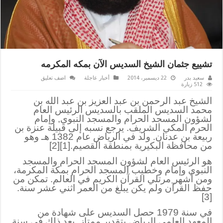
تشييع جثمان الشيخ السديس الآن بمكه المكرمه
سعيد بدر
22 ديسمبر، 2014
أخبار عاجلة
اضف تعليق
512 زيارة
الشيخ عبد الرحمن بن عبد العزيز بن عبد الله بن
محمد السديس الملقب بالسديس الرئيس العام
لشؤو
ن المسجد الحرام والمسجد النبوي, وإمام
الحرم المكي الشريف. يرجع نسبه إلى قبيلة عنزة بن
ربيعة بن عدنان. ولد في الرياض عام 1382 هـ وهو
من محافظة البكيرية بمنطقة القصيم.[1][2]
هو الرئيس العام لشؤون المسجد الحرام والمسجد
النبوي وإمام وخطيب المسجد الحرام بمكة المكرمة،
ومن أشهر مرتلي القرآن الكريم في العالم. تمكن من
حفظ القرآن ولم يكن يبلغ من العمر اثني عشر سنة.
[3]
في سنة 1979 حصل السديس على شهادة من
المعهد العلمي الرياض بتقدير ممتاز. بعد ذلك في سنة