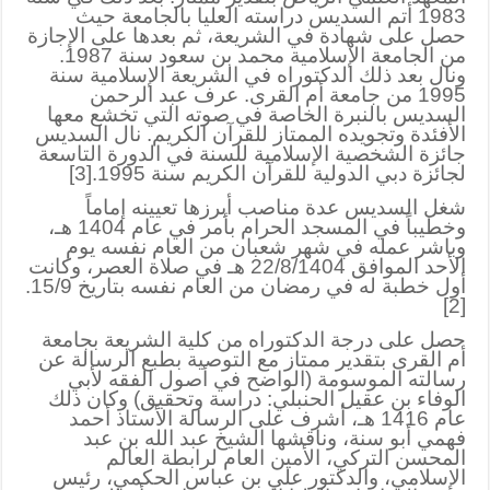
1983 أتم السديس دراسته العليا بالجامعة حيث
حصل على شهادة في الشريعة، ثم بعدها على الإجازة
من الجامعة الإسلامية محمد بن سعود سنة 1987.
ونال بعد ذلك الدكتوراه في الشريعة الإسلامية سنة
1995 من جامعة أم القرى. عرف عبد الرحمن
السديس بالنبرة الخاصة في صوته التي تخشع معها
الأفئدة وتجويده الممتاز للقرآن الكريم. نال السديس
جائزة الشخصية الإسلامية للسنة في الدورة التاسعة
لجائزة دبي الدولية للقرآن الكريم سنة 1995.[3]
شغل السديس عدة مناصب أبرزها تعيينه إماماً
وخطيباً في المسجد الحرام بأمر في عام 1404 هـ،
وباشر عمله في شهر شعبان من العام نفسه يوم
الأحد الموافق 22/8/1404 هـ في صلاة العصر، وكانت
أول خطبة له في رمضان من العام نفسه بتاريخ 15/9.
[2]
حصل على درجة الدكتوراه من كلية الشريعة بجامعة
أم القرى بتقدير ممتاز مع التوصية بطبع الرسالة عن
رسالته الموسومة (الواضح في أصول الفقه لأبي
الوفاء بن عقيل الحنبلي: دراسة وتحقيق) وكان ذلك
عام 1416 هـ، أشرف على الرسالة الأستاذ أحمد
فهمي أبو سنة، وناقشها الشيخ عبد الله بن عبد
المحسن التركي، الأمين العام لرابطة العالم
الإسلامي، والدكتور علي بن عباس الحكمي، رئيس