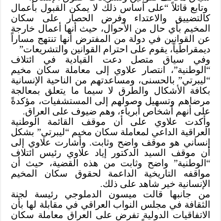
وتابع قائلاً “على أساس ذلك لا يمكن القبول بأعمال
كالتضييق والاعتداء وفرض الحصار على سكان
المخيم بأي حال من الأحوال، حيث أنها أعمال خارجة
عن القوانين في دولة من المفترض أنها تنتهج مساراً
ديمقراطياً، يقوم على احترام القوانين والتشريعات”
وفي سياق متصل دعت القيادية في ائتلاف
“الوطنية”، انتصار علاوي إلى معاملة سكان مخيم
“ليبرتي” بالحسنى، ومساعدتهم من الناحية الإنسانية
بكافة الأشكال والطرق لا سيما ما يتعلق بمعالجة
مرضاهم وتسهيل وصولهم إلى المستشفيات، مؤكدةً
على أنهم أشخاص أبرياء، وهم ضيوف على العراق.
وأكدت علاوي على أن موقف القائمة الوطنية
العراقية الداعي لمعاملة سكان مخيم “ليبرتي” بشكل
إنساني هو موقف واضح وثابت. وأشارت علاوي إلى
أن موقف السيد الدكتور إياد علاوي رئيس ائتلاف
“الوطنية” واضح وثابت من هذه القضية، حيث أن
مواقفه التاريخية الداعمة لحقوق سكان المخيم
الإنسانية خير شاهد على ذلك.
من جانبها قالت ميسون الدملوجي رئيسة لجنة
الثقافة في مجلس النواب العراقي في مقابلة لها بأن
الاتفاقيات الدولية تفرض على العراق معاملة سكان