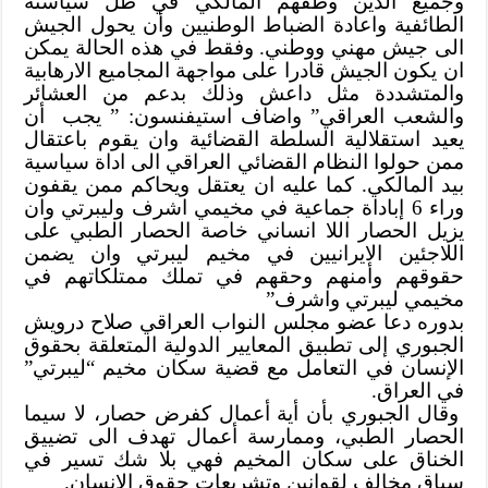
وجميع الذين وظفهم المالكي في ظل سياسته
الطائفية واعادة الضباط الوطنيين وأن يحول الجيش
الى جيش مهني ووطني. وفقط في هذه الحالة يمكن
ان يكون الجيش قادرا على مواجهة المجاميع الارهابية
والمتشددة مثل داعش وذلك بدعم من العشائر
والشعب العراقي” واضاف استيفنسون: ” يجب أن
يعيد استقلالية السلطة القضائية وان يقوم باعتقال
ممن حولوا النظام القضائي العراقي الى اداة سياسية
بيد المالكي. كما عليه ان يعتقل ويحاكم ممن يقفون
وراء 6 إباداة جماعية في مخيمي اشرف وليبرتي وان
يزيل الحصار اللا انساني خاصة الحصار الطبي على
اللاجئين الايرانيين في مخيم ليبرتي وان يضمن
حقوقهم وأمنهم وحقهم في تملك ممتلكاتهم في
مخيمي ليبرتي واشرف”
بدوره دعا عضو مجلس النواب العراقي صلاح درويش
الجبوري إلى تطبيق المعايير الدولية المتعلقة بحقوق
الإنسان في التعامل مع قضية سكان مخيم “ليبرتي”
في العراق.
وقال الجبوري بأن أية أعمال كفرض حصار، لا سيما
الحصار الطبي، وممارسة أعمال تهدف الى تضييق
الخناق على سكان المخيم فهي بلا شك تسير في
سياق مخالف لقوانين وتشريعات حقوق الإنسان.