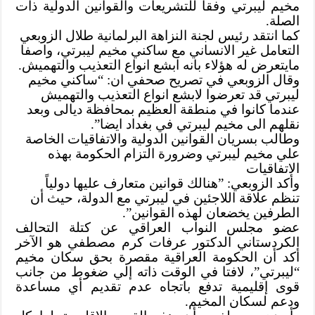
مخيم ليبرتي وفقاً للتشريعات والقوانين الدولية ذات
الصلة.
كما انتقد رئيس لجنة النزاهة البرلمانية طلال الزوبعي
التعامل غير الانساني مع ساكني مخيم ليبرتي، واصفا
مايتعرض له هؤلاء بانه ابشع انواع التعذيب والتهميش.
وقال الزوبعي في تصريح صحفي ان: “ساكني مخيم
ليبرتي قد تعرضوا لابشع انواع التعذيب والتهميش
عندما كانوا في منطقة العظيم بمحافظة ديالى وبعد
نقلهم الى مخيم ليبرتي في بغداد ايضا”.
وطالب بسريان القوانين الدولية والاتفاقيات الخاصة
علي مخيم ليبرتي وضرورة التزام الحكومة بهذه
الاتفاقيات
وأكد الزوبعي: ”هنالك قوانين متعارف عليها دولياً
تنظم علاقة اللاجئين في ليبرتي مع الدولة، حيث أن
الطرفين يخضعان لهذه القوانين”.
عضو مجلس النواب العراقي عن كتلة التحالف
الكردستاني الدكتور عرفات كرم مصطفي هو الآخر
أكد أن الحكومة العراقية مقصرة بحق سكان مخيم
“ليبرتي”، لافتا في الوقت ذاته إلي ضغوط من جانب
قوى إقليمية تدفع باتجاه عدم تقديم أي مساعدة
ودعم لسكان المخيم.