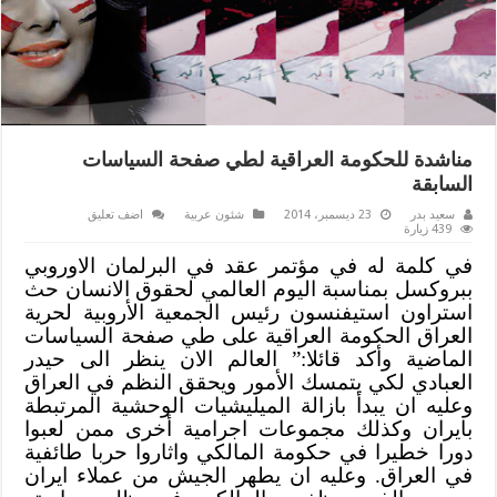
مناشدة للحكومة العراقية لطي صفحة السياسات
السابقة
سعيد بدر
23 ديسمبر، 2014
شئون عربية
اضف تعليق
439 زيارة
في كلمة له في مؤتمر عقد في البرلمان الاوروبي
ببروكسل بمناسبة اليوم العالمي لحقوق الانسان حث
استراون استيفنسون رئيس الجمعية الأروبية لحرية
العراق الحكومة العراقية على طي صفحة السياسات
الماضية وأكد قائلا:” العالم الان ينظر الى حيدر
العبادي لكي يتمسك الأمور ويحقق النظم في العراق
وعليه ان يبدأ بازالة الميليشيات الوحشية المرتبطة
بايران وكذلك مجموعات اجرامية أخرى ممن لعبوا
دورا خطيرا في حكومة المالكي واثاروا حربا طائفية
في العراق. وعليه ان يطهر الجيش من عملاء ايران