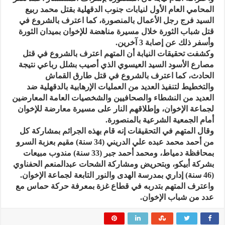
المحامي العام الأول لنيابات جنوب الدقهلية بقتل محمد ربيع
السيد فرج رجل الأعمال بالمنصورة، كما اعترف بالشروع في
قتل شباب الثورة خلال مسيرة مناهضة للإخوان بميدان الثورة
وأسفر ذلك عن إصابة 3 آخرين.
وكشفت تحقيقات النيابة أن المتهم اعترف بالشروع في قتل
مصارع الأسود السيد العيسوي الذي أصيب بشلل رباعي نتيجة
الحادث، كما اعترف بالشروع في قتل طارق القماش
والتخطيط لتنفيذ العديد من العمليات الإرهابية بالدقهلية ضد
العديد من النشطاء والصحافيين والشخصيات العامة المعارضين
لجماعة الإخوان، وإطلاقهم النار على مسيرة معارضة للإخوان
أمام الجمعية الشرعية بالمنصورة.
وقال المتهم في التحقيقات إنه قام بهذه الجرائم بمشاركة كل
من أحمد محمد عبده علي الدريني (34 سنة) مقيم بعزبة السرو
بمحافظة دمياط، ومحمد أحمد جبر (33 سنة) مندوب مبيعات
بشركة أبيكو، وبتحريض ومشاركة الشحات عبدالمنعم الحفناوي
(46 سنة) إداري بمدرسة الهدى والنور التابعة لجماعة الإخوان.
واعترف المتهم بتدربه في قطاع غزة بمعرفة حركة حماس مع
عدد من شباب الإخوان.