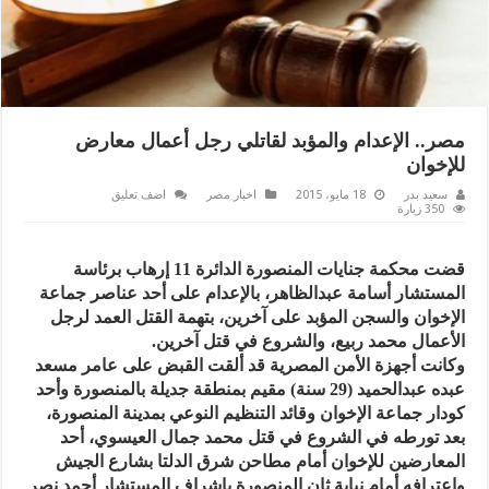
مصر.. الإعدام والمؤبد لقاتلي رجل أعمال معارض
للإخوان
سعيد بدر
18 مايو، 2015
اخبار مصر
اضف تعليق
350 زيارة
قضت محكمة جنايات المنصورة الدائرة 11 إرهاب برئاسة
المستشار أسامة عبدالظاهر، بالإعدام على أحد عناصر جماعة
الإخوان والسجن المؤبد على آخرين، بتهمة القتل العمد لرجل
الأعمال محمد ربيع، والشروع في قتل آخرين.
وكانت أجهزة الأمن المصرية قد ألقت القبض على عامر مسعد
عبده عبدالحميد (29 سنة) مقيم بمنطقة جديلة بالمنصورة وأحد
كودار جماعة الإخوان وقائد التنظيم النوعي بمدينة المنصورة،
بعد تورطه في الشروع في قتل محمد جمال العيسوي، أحد
المعارضين للإخوان أمام مطاحن شرق الدلتا بشارع الجيش
واعترافه أمام نيابة ثان المنصورة بإشراف المستشار أحمد نصر