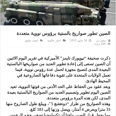
الصين تطور صواريخ بالستية برؤوس نووية متعددة
سعيد بدر
18 مايو، 2015
اخبار عالمية
اضف تعليق
344 زيارة
ذكرت صحيفة “نيويورك تايمز” الأميركية في تقرير اليوم الاثنين
أن الصين تسعى إلى إعادة تطوير العديد من صواريخها البالستية
البعيدة المدى لتصبح مجهزة لحمل عدة رؤوس نووية، فيما
تعمل الولايات المتحدة على تقوية دفاعاتها الصاروخية في
المحيط الهادئ.
وبعد عقود من الحفاظ على الحد الأدنى من قوتها النووية، تعيد
الصين اليوم تطوير وتصميم العديد من الصواريخ البالستية بعيدة
المدى، لكن هذه المرة برؤوس متعددة.
وهذه الصواريخ من طراز “دونغفنغ 5″، ويبلغ طول الصاروخ منها
33 مترا وبعرض 4 أمتار، ويصل وزنها إلى 183 كلغ.
وما يجعل قرار الصين ملفتا أن تكنولوجيا تصغير حجم الرؤوس