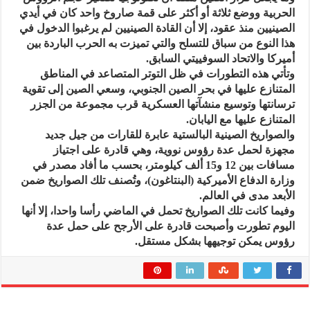
الحربية ووضع ثلاثة أو أكثر على قمة صاروخ واحد كان في أيدي
الصينيين منذ عقود، إلا أن القادة الصينيين لم يرغبوا الدخول في
هذا النوع من سباق للتسلح والتي تميزت به الحرب الباردة بين
أميركا والاتحاد السوفييتي السابق.
وتأتي هذه التطورات في ظل التوتر المتصاعد في المناطق
المتنازع عليها في بحر الصين الجنوبي، وسعي الصين إلى تقوية
ترسانتها وتوسيع منشآتها العسكرية قرب مجموعة من الجزر
المتنازع عليها مع اليابان.
والصواريخ الصينية البالستية عابرة للقارات من جيل جديد
مجهزة لحمل عدة رؤوس نووية، وهي قادرة على اجتياز
مسافات بين 12 و15 ألف كيلومتر، بحسب ما أفاد مصدر في
وزارة الدفاع الأميركية (البنتاغون)، وتُصنف تلك الصواريخ ضمن
الأبعد مدى في العالم.
وفيما كانت تلك الصواريخ تحمل في الماضي رأسا واحدا، إلا أنها
اليوم تطورت وأصبحت قادرة على الأرجح على حمل عدة
رؤوس يمكن توجيهها بشكل مستقل.