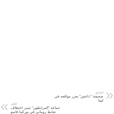
السابق
صحيفة: “داعش” يعزز مواقعه في
ليبيا
التالي
جماعة “المرابطون” تتبنى اختطاف
ضابط روماني في بوركينا فاسو