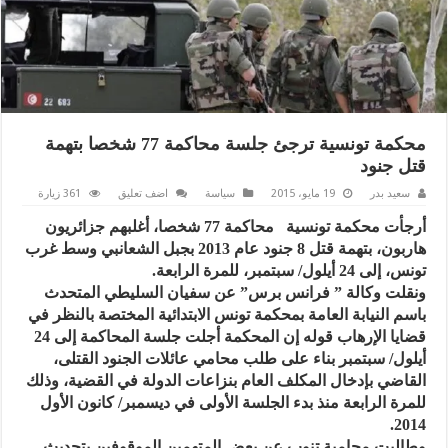
محكمة تونسية ترجئ جلسة محاكمة 77 شخصا بتهمة
قتل جنود
سعيد بدر
19 مايو، 2015
سياسة
اضف تعليق
361 زيارة
أرجأت محكمة تونسية محاكمة 77 شخصا، أغلبهم جزائريون
هاربون، بتهمة قتل 8 جنود عام 2013 بجبل الشعانبي وسط غرب
تونس، إلى 24 أيلول/ سبتمبر، للمرة الرابعة.
ونقلت وكالة ” فرانس برس” عن سفيان السليطي المتحدث
باسم النيابة العامة بمحكمة تونس الابتدائية المختصة بالنظر في
قضايا الإرهاب قوله إن المحكمة أجلت جلسة المحاكمة إلى 24
أيلول/ سبتمبر بناء على طلب محامي عائلات الجنود القتلى،
القاضي بإدخال المكلف العام بنزاعات الدولة في القضية، وذلك
للمرة الرابعة منذ بدء الجلسة الأولى في ديسمبر/ كانون الأول
2014.
وطالبت محامية تنوب عن بعض المتهمين الموقوفين بتحديث