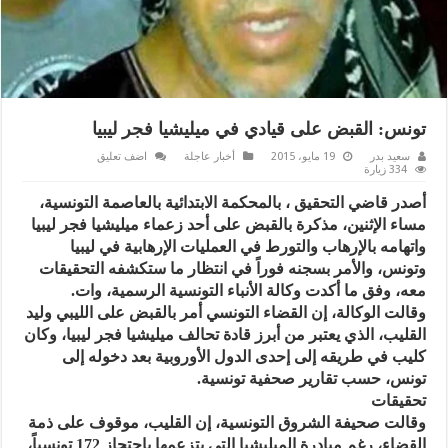
تونس: القبض على قيادي في ميليشيا فجر ليبيا
سعيد بدر
19 مايو، 2015
أخبار عاجلة
اضف تعليق
334 زيارة
أصدر قاضي التحقيق ، بالمحكمة الابتدائية بالعاصمة التونسية،
مساء الإثنين، مذكرة بالقبض على أحد زعماء ميليشيا فجر ليبيا
واتهامه بالإرهاب والتورط في العمليات الإرهابية في ليبيا
وتونس، والأمر بسجنه فوراً في انتظار ما ستكشفه التحقيقات
معه، وفق ما أكدت وكالة الأنباء التونسية الرسمية، وات.
وقالت الوكالة، إن القضاء التونسي أمر بالقبض على الليبي وليد
القليب، الذي يعتبر من أبرز قادة تحالف ميليشيا فجر ليبيا، وكان
كليب في طريقه إلى إحدى الدول الأوروبية بعد دخوله إلى
تونس، حسب تقارير صحفية تونسية.
تحقيقات
وقالت صحيفة الشروق التونسية، إن القليب، موقوف على ذمة
القضاء، رغم مبادرة الميليشيا التي يتزعمها باحتجاز 172 تونسياً،