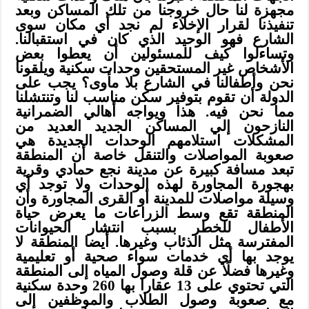
مجهزة لنا حال خروجنا من تلك المساكن وبعد
تنفيذنا لقرار الإخلاء لم نجد أي مكان سوى
الشارع فهو الوحيد الذي كان في استقبالنا.
وتساءلوا كيف للمسئولين أن يعطوا بعض
الأشخاص غير المستحقين وحدات سكنية ويلقونا
نحن وأطفالنا في الشارع بلا مأوى؟ يجب على
الدولة أن تقوم بتوفير سكن مناسب لنا وتنتشلنا
مما نحن فيه. هذا ويواجه أهالي الضمرانية
النازحون إلي المساكن الجديد العديد من
المشكلات استلامهم الوحدات الجديدة هي
صعوبة المواصلات والتنقل خاصة أن المنطقة
تبعد مسافة كبيرة عن مدينة نجع حمادي وقرية
بهجورة المجاورة لهذه الوحدات ولا توجد أي
وسيلة مواصلات للمدينة أو القرى المجاورة وأن
المنطقة تقع وسط الزراعات ما يعرض حياة
الأطفال للخطر بسبب انتشار الحيوانات
المفترسة مثل الذئاب وغيرها. أيضا المنطقة لا
يوجد بها أي خدمات سواء صحية أو تعليمية
وغيرها فضلًا عن قلة وصول المياه إلى المنطقة
التي تحتوي على 13 عقارا بها 260 وحدة سكنية
مع صعوبة وصول الطلاب والموظفين إلى