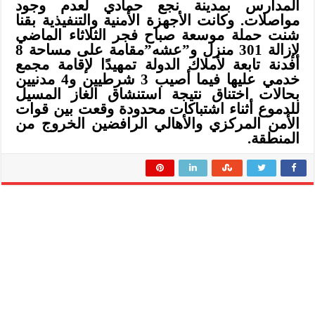
المدارس بمدينة نجع حمادي لعدم وجود
مواصلات. وكانت الأجهزة الأمنية والتنفيذية بقنا
شنت حملة موسعة صباح فجر الثلاثاء الماضي
لإزالة 301 منزل و”عشه”مقامة على مساحة 8
أفدنة تابعة لأملاك الدولة تمهيدًا لإقامة مجمع
خدمي عليها فيما أصيب 3 شرطيين و4 مدنيين
بحالات اختناق نتيجة استنشاق الغاز المسيل
للدموع أثناء اشتباكات محدودة وقعت بين قوات
الأمن المركزي والأهالي الرافضين الخروج من
المنطقة.