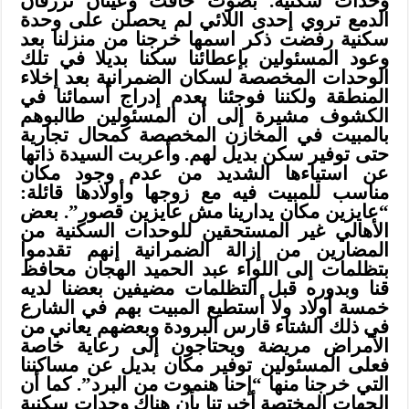
وحدات سكنية. بصوت خافت وعينان تزرفان
الدمع تروي إحدى اللائي لم يحصلن على وحدة
سكنية رفضت ذكر اسمها خرجنا من منزلنا بعد
وعود المسئولين بإعطائنا سكنا بديلا في تلك
الوحدات المخصصة لسكان الضمرانية بعد إخلاء
المنطقة ولكننا فوجئنا بعدم إدراج أسمائنا في
الكشوف مشيرة إلى أن المسئولين طالبوهم
بالمبيت في المخازن المخصصة كمحال تجارية
حتى توفير سكن بديل لهم. وأعربت السيدة ذاتها
عن استياءها الشديد من عدم وجود مكان
مناسب للمبيت فيه مع زوجها وأولادها قائلة:
“عايزين مكان يدارينا مش عايزين قصور”. بعض
الأهالي غير المستحقين للوحدات السكنية من
المضارين من إزالة الضمرانية إنهم تقدموا
بتظلمات إلى اللواء عبد الحميد الهجان محافظ
قنا وبدوره قبل التظلمات مضيفين بعضنا لديه
خمسة أولاد ولا أستطيع المبيت بهم في الشارع
في ذلك الشتاء قارس البرودة وبعضهم يعاني من
الأمراض مريضة ويحتاجون إلى رعاية خاصة
فعلى المسئولين توفير مكان بديل عن مساكننا
التي خرجنا منها “إحنا هنموت من البرد”. كما أن
الجهات المختصة أخبرتنا بأن هناك وحدات سكنية