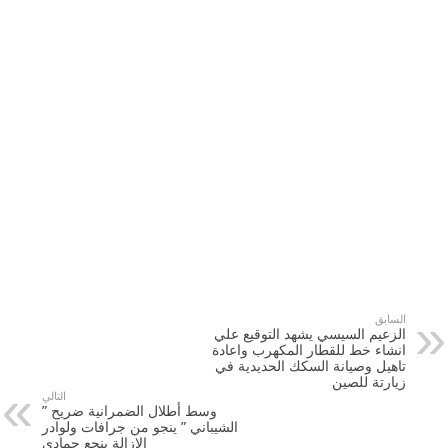
السابق
الزعيم السيسي يشهد التوقيع علي
انشاء خط للقطار المكهرب واعادة
تاهيل وصيانة السكك الحديدية في
زيارتة للصين
التالي
وسط أطلال الضمرانية ضريح ”
الشيباني ” ينجو من جرافات ولوادر
الإزالة بنجع حمادي