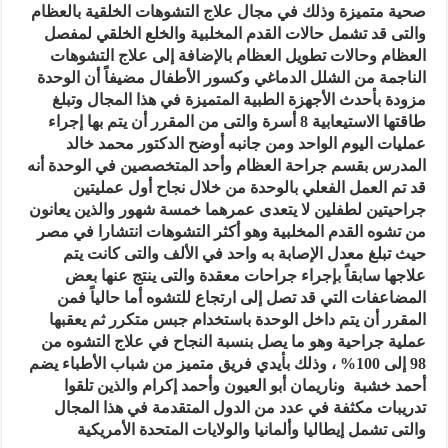
صحية متميزة وذلك في مجال علاج التشوهات الخلقية بالعظام
والتى قد تشمل حالات القدم المخلبية والخلع الخلقي لمفصل
العظام وحالات تطويل العظام بالإضافة إلى علاج التشوهات
الناجمة من الشلل الدماغي وكسور الأطفال مضيفاً أن الوحدة
مزودة بأحدث الأجهزة الطبية المتميزة في هذا المجال وتبلغ
طاقتها الاستيعابية 8 أسرة والتى من المقرر أن يتم بها إجراء
عمليات اليوم الواحد ومن جانبه أوضح الدكتور محمد خالد
المدرس بقسم جراحة العظام وأحد المتخصصين في الوحدة أنه
قد تم العمل الفعلي بالوحدة من خلال نجاح أول عمليتين
جراحيتين لطفلين لا يتعدى عمرهما خمسة شهور والذين يعانون
من تشوه القدم المخلبية وهو أكثر التشوهات انتشارا في مصر
حيث تبلغ معدل الإصابة به واحد في الألف والتى كانت يتم
علاجها سابقاً بإجراء جراحات معقدة والتى ينتج عنها بعض
المضاعفات التي قد تصل إلى ارتجاع للتشوه أما حالياً فمن
المقرر أن يتم داخل الوحدة باستخدام جبس متكرر ثم يعقبها
عملية جراحية وهو ما يصل بنسبة النجاح في علاج التشوه من
98 إلى 100% ، وذلك بأيدي فريق متميز من شباب الأطباء يضم
أحمد خشبة وناريمان أبو العيون وأحمد إكرام والذين تلقوا
تدريبات مكثفة في عدد من الدول المتقدمة في هذا المجال
والتى تشمل إيطاليا وألمانيا والولايات المتحدة الأمريكية