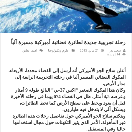
رحلة تجريبية جديدة لطائرة فضائية أميركية مسيرة آلياً
سعيد بدر
21 مايو، 2015
علوم وتكنولوجيا
اضف تعليق
314 زيارة
أعلن سلاح الجو الأميركي أنه أرسل إلى الفضاء مجددا، الأربعاء،
المكوك الفضائي المسير آليا في رحلته التجريبية الرابعة إلى
مدار الأرض.
وكان هذا المكوك الصغير “اكس 37-بي” البالغ طوله 9 أمتار
وعرضه 4,5 أمتار، ظل في الفضاء 674 يوما في رحلته الأخيرة
قبل أن يعود ويحط على سطح الأرض كما تحط الطائرات،
وبشكل آلي لا يتدخل فيه طيارون.
ويتكتم سلاح الجو الأميركي حول تفاصيل رحلات هذه الطائرة
غير المأهولة، الأمر الذي يثير التكهنات حول مجال استخدامها
حاليا وفي المستقبل.