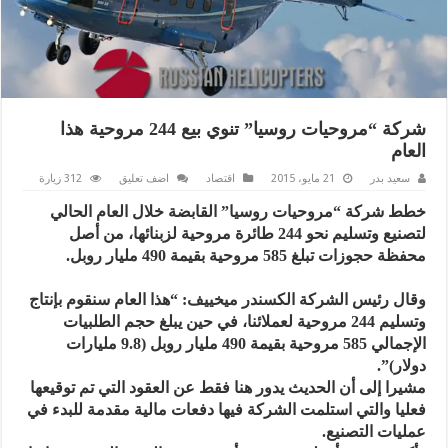
شركة “مروحيات روسيا” تنوي بيع 244 مروحية هذا
العام
سعيد بدر
21 مايو، 2015
اقتصاد
اضف تعليق
312 زيارة
خطط شركة “مروحيات روسيا” القابضة خلال العام الحالي
لتصنيع وتسليم نحو 244 طائرة مروحية لزبنائها، من أصل
محفظة حجوزات تبلغ 585 مروحية بقيمة 490 مليار روبل.
وقال رئيس الشركة الكسندر ميخييف: “هذا العام سنقوم بإنتاج
وتسليم 244 مروحية لعملائنا، في حين يبلغ حجم الطلبيات
الإجمالي 585 مروحية بقيمة 490 مليار روبل (9.8 مليارات
دولار)”.
مشيرا إلى أن الحديث يدور هنا فقط عن العقود التي تم توقيعها
فعليا والتي استلمت الشركة فيها دفعات مالية مقدمة للبدء في
عمليات التصنيع.