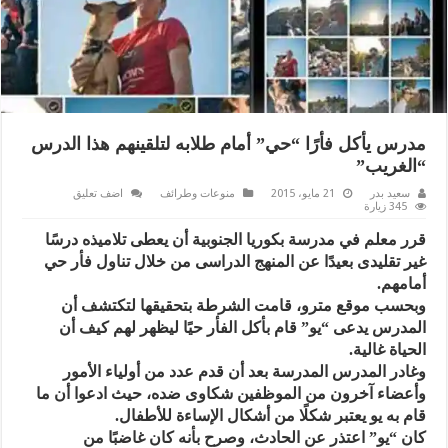
مدرس يأكل فأرًا “حي” أمام طلابه لتلقينهم هذا الدرس
“الغريب”
سعيد بدر
21 مايو، 2015
منوعات وطرائف
اضف تعليق
345 زيارة
قرر معلم في مدرسة بكوريا الجنوبية أن يعطى تلاميذه درسًا
غير تقليدى بعيدًا عن المنهج الدراسى من خلال تناول فأر حي
أمامهم.
وبحسب موقع مترو، قامت الشرطة بتحقيقها لتكتشف أن
المدرس يدعى “يو” قام بأكل الفأر حيًا ليظهر لهم كيف أن
الحياة غالية.
وغادر المدرس المدرسة بعد أن قدم عدد من أولياء الأمور
وأعضاء آخرون من الموظفين شكاوى ضده، حيث ادعوا أن ما
قام به يو يعتبر شكلًا من أشكال الإساءة للأطفال.
كان “يو” اعتذر عن الحادث، وصرح بأنه كان غاضبًا من