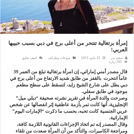
إمرأة برتغالية تنتحر من أعلى برج في دبي بسبب حبيبها
العربي!
سعيد بدر
22 مايو، 2015
منوعات وطرائف
اضف تعليق
363 زيارة
قال مصدر أمني إماراتي، إن امرأة برتغالية تبلغ من العمر 39
عاماً انتحرت بالقفز من طابق شديد الارتفاع من أعلى برج في
دبي يطل على شارع الشيخ زايد، لتسقط على سطح مطعم
موجود في طابق سفلي.
وصرحت والدة المرأة في تقرير نشرته صحيفة “ديلي ميل”
الإنجليزية، أنها كانت تمر بأزمة عاطفية إثر انفصالها عن شخص
عربي الجنسية كانت تحبه، بحسب ما ذكرت “الإمارات اليوم”
الإماراتية.
وقال المصدر إنه تم اتخاذ الإجراءات القانونية اللازمة كافة،
ومراجعة الكاميرات، والتأكد من أن المرأة صعدت من تلقاء