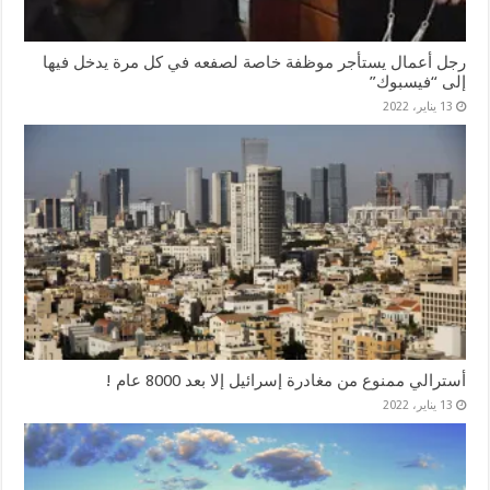
رجل أعمال يستأجر موظفة خاصة لصفعه في كل مرة يدخل فيها
إلى “فيسبوك”
13 يناير، 2022
أسترالي ممنوع من مغادرة إسرائيل إلا بعد 8000 عام !
13 يناير، 2022