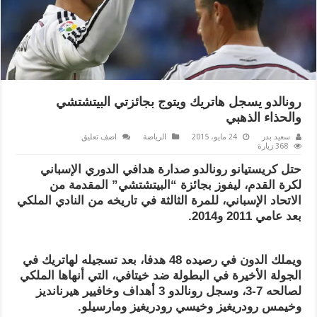
رونالدو يسجل هاتريك ويتوج بجائزتي البيتشتشي
والحذاء الذهبي
سعيد بدر
24 مايو، 2015
الرياضة
اضف تعليق
368 زيارة
حتل كريستيانو رونالدو صدارة هدافي الدوري الإسباني
لكرة القدم، ليفوز بجائزة “البيتشتشي” المقدمة من
الاتحاد الإسباني، للمرة الثالثة في تاريخه من النادي الملكي
بعد عامي 2011 و2014.
ويملك الدون في رصيده 48 هدفا، بعد تسجيله لهاتريك في
الجولة الأخيرة في البطولة ضد خيتافي، التي أنهاها الملكي
لصالحه 7-3، وسجل رونالدو 3 أهداف وخافيير هيرنانديز
وخيمس رودريغيز وخيسي رودريغيز ومارسيلو.