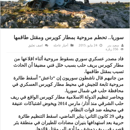
سوريا.. تحطم مروحية بمطار كويرس ومقتل طاقمها
سعيد بدر
24 مايو، 2015
أخبار عاجلة
اضف تعليق
356 زيارة
فاد مصدر عسكري سوري بسقوط مروحية أثناء اقلاعها من
مطار كويرس بريف حلب بسبب خلل فني مضيفا أن الحادث
تسبب بمقتل طاقمها.
من جانبهم قال ناشطون سوريون إن “داعش” أسقط طائرة
مروحية تابعة للجيش في محيط مطار كويرس العسكري في
محافظة حلب في شمال سوريا.
ويحاصر تنظيم الدولة الاسلامية مطار كويرس الواقع في ريف
حلب الشرقي منذ آذار/ مارس 2014 ويخوض اشتباكات عنيفة
في محيطه ضد قوات النظام.
وفي 29 كانون الثاني/ يناير الماضي، اسقط التنظيم طائرة
حربية بعد استهدافها بنيران مضادات للطيران في منطقة بئر
قصب في ريف دمشق، ما أدى الى مقتل قائدها.