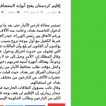
إقليم كردستان يفتح أبوابه لاستضافة 
سعيد بدر
25 مايو، 2015
سياسة
تستمر معاناة نازحي الأنبار حتى بعد ما
لدخول العاصمة بغداد، وعانت منه الآلا
ورغم الاتفاق بين رئيس الوزراء، حيدر ال
شرط الكفيل مع أول موجة نزوح بسبب تقد
يؤكدون أن القانون لم يلغ وأن العائلات 
التي تتخوف من حدوث اختراق ودخول ع
وقال المطلك إن “الأمر وصل إلى حد لا 
وجوعاً، وهنالك أجهزة أمنية تحرمهم دخول
وكحل مؤقت طلب محافظ الأنبار من رئيس 
كردستان العراق عبر بغداد، حيث قبلت سل
عشرات الآلاف من النازحين من مختلف 
بغداد عن استقبالهم.
وقال نائب مسؤول العلاقات الخارجية ف
ديندار زيباري، إن الإقليم لن يقف بوجه
الكم من النازحين وطالب الحكومة الإسرا