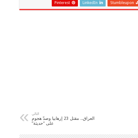
Pinterest
LinkedIn
Stumbleupon
التالي
العراق.. مقتل 23 إرهابيا وصدّ هجوم
على “حديثة”