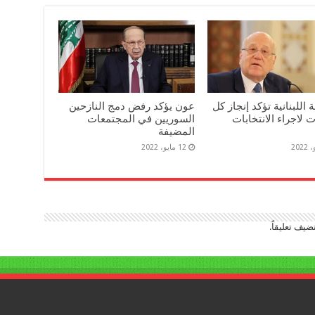
 اللبنانية تؤكد إنجاز كل
عون يؤكد رفض دمج النازحين
ت لاجراء الانتخابات
السوريين في المجتمعات
المضيفة
12 مايو، 2022
ضيف تعليقاً.