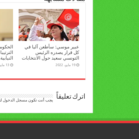
عبير موسي: سأطعن آليا في
الحكومة
كل قرار يصدره الرئيس
الترتيبا
التونسي سعيد حول الانتخابات
النيابية
19 مايو، 2022
13 مايو، 2022
اترك تعليقاً
يجب أنت تكون
مسجل الدخول
لت