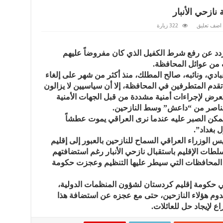
نازحي الأنبار
اضف تعليق
322 زيارة
 تردد عن رفع شرط الكفيل الذي كان مفروضاً عليهم
ف من عوائل المحافظة.
عبادي، ونائبه، صالح المطلك، منذ أكثر من شهر على إلغاء
م المتطرفين في المحافظة، إلا أن سياسيين لا يزالون
تتعرض لإجراءات أمنية مشددة من قبل الجهات الأمنية
ناصر من “داعش” وسط النازحين.
يمكن الصبر عليه عندما نرى العراقي يموت عطشاً
 بغداد”.
الوزراء العراقي السماح للنازحين بالعبور إلى إقليم
طات الإقليم باستقبال نازحي الأنبار رغم استضافتهم
المحافظات التي سيطر عليها التنظيم وعجزت حكومة
ي حكومة إقليم كردستان لشؤون المنظمات الدولية،
 قدوم هؤلاء النازحين، حتى مع عجزه عن استضافة هذا
ع لإيجاد حل للعائلات.