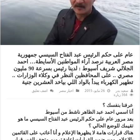
عام على حكم الرئيس عبد الفتاح السيسي جمهورية
مصر العربية نرصد آراء المواطنين الأسايطة… احمد
الجلالي شريف أسيوط : لدينا رئيس بسرعة 90 مليون
مصري .. على المحافظين النظر في وكلاء الوزارات ..
تطهير الكهرباء يبدأ بالواد اللي بياخد العشرين جنية
سعيد بدر
26 مايو، 2015
اخبار مصر
اضف تعليق
364 زيارة
عرفنا بنفسك ؟
أنا اسمي احمد عبد الظاهر ناشط من أسيوط
بعد مرور عام على حكم الرئيس عبد الفتاح السيسي ما هو
تقيمك للوضع الحالي ؟
هناك قرارات هامة لا يظهرها الإعلام و أنا أعاتب على القائمين
بالإعلام، ومن ضمن القرارات إعادة ترميم متحف الفن، قرار