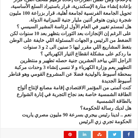
بإعادة إنشاء منارة الإسكندرية، قرار باستيراد السلع الأساسية،
تحويل الجامعة الفرنسية لجامعة أهلية، قرار بزراعة 100 مليون
شجرة زيتون هتوفر أثنين مليار جنية للميزانية الدولة.
هل لمستم تغيير في العام الأول لرئاسة المشير السيسي ؟
على الرغم إن الإنجازات بعد الثورات بتظهر بعد 10 سنوات لكن
الضغط من الرئيس و الجهات المسئولة اللي خايفة على الوطن
بتغط المشاريع اللي مقرر ليها 5 سنين الى 2 و 3 سنوات
ما ردكم على مشكلة انقطاع التيار الكهربائي ؟
الراجل اللي بياخد العشرين جنية حصله تطهير و منتظرين
التطهير يعم وزارة الكهرباء و لا ننسى إنشاء 3 وحدات مركبة
بمحطة أسيوط بالوليدية فضلا عن المشروع القومي وهو قناطر
أسيوط الجديدة
كنت أتمنى من المؤتمر الاقتصادي إقامة مصانع لإنتاج ألواح
الطاقة الشمسية خاصة بعد نجاح التجربة في إنارة الشوارع
بالطاقة الشمسية
هل لديك رسالة للحكومة؟
نعم .. لدينا رئيس بيجري بسرعة 90 مليون مصري ياريت
الحكومة تجري زي الرئيس