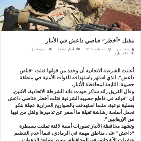
مقتل “أخطر” قناصي داعش في الأنبار
سعيد بدر
26 مايو، 2015
أخبار عاجلة
اضف تعليق
347 زيارة
أعلنت الشرطة الاتحادية أن وحدة من قواتها قتلت “قناص
داعش”، الذي اشتهر باستهدافه للقوات الأمنية في منطقة
حصيبة، التابعة لمحافظة الأنبار.
وقال الفريق رائد شاكر جودت قائد الشرطة الاتحادية، الاثنين،
إن “قواته في قاطع حصيبه الشرقية قتلت أخطر قناصي داعش
بعملية نوعية، مثلما استهدفت بالصواريخ الحرارية عجلة بنكو
تحمل أسلحة رشاشة ثقيلة ما أسفر عن تدميرها وقتل من فيها
من الإرهابيين”.
وتشهد محافظة الأنبار تطورات أمنية لافتة تمثلت بسيطرة
“داعش” على مناطق مهمة في الرمادي، فيما أعدم التنظيم
عشرات الأشخاص في المحافظة، وسط تصاعد الدعوات