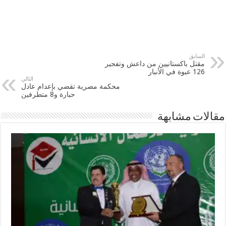
السابق
مقتل باكستانيين من داعش وتفجير
126 عبوة في الأنبار
التالي
محكمة مصرية تقضي بإعدام عادل
حبارة و8 متطرفين
مقالات مشابهة