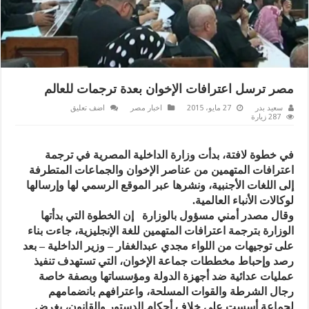
مصر ترسل اعترافات الإخوان بعدة ترجمات للعالم
سعيد بدر
27 مايو، 2015
اخبار مصر
اضف تعليق
287 زيارة
في خطوة لافتة، بدأت وزارة الداخلية المصرية في ترجمة
اعترافات المتهمين من عناصر الإخوان والجماعات المتطرفة
إلى اللغات الأجنبية، ونشرها عبر الموقع الرسمي لها وإرسالها
لوكالات الأنباء العالمية.
وقال مصدر أمني مسؤول بالوزارة إن الخطوة التي بدأتها
الوزارة بترجمة اعترافات المتهمين للغة الإنجليزية، جاءت بناء
على توجيهات من اللواء مجدي عبدالغفار – وزير الداخلية – بعد
رصد وإحباط مخططات جماعة الإخوان، التي تستهدف تنفيذ
عمليات عدائية ضد أجهزة الدولة ومؤسساتها وبصفة خاصة
رجال الشرطة والقوات المسلحة، واعترافهم بانضمامهم
لجماعة أسست على خلاف أحكام الدستور والقانون، بغرض