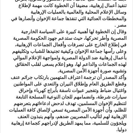
تنفيذ أعمال إرهابية، مضيفا أن الخطوة كانت مهمة لإطلاع
وسائل الإعلام المحلية والعالمية بالعمليات الإرهابية
والمخططات العدائية التي تنفذها جماعة الإخوان وأنصارها في
مصر .
وقال إن الخطوة لها أهمية كبيرة على السياسة الخارجية
المصرية وأطر تحركها، حيث ستدعم جهود الحكومة المصرية
في إطلاع الخارج على تصرفات وأفعال الجماعات الإرهابية،
وعلى رأسها جماعة الإخوان وكيفية تجنيدها للشباب وتكليفهم
بأعمال إرهابية ضد الدولة المصرية ولمواجهة الإعلام الموالي
لهذه الجماعات والداعم لها، وهو إعلام يسعى لقلب الحقائق
وتشويه صورة أجهزة الأمن المصرية.
وأكد المصدر أن ترجمة اعتراف المتهمين بارتكاب جرائم عنف
وقطع الطريق العام وإطلاق النيران والتعدي على المواطنين
واغتيال ضباط وتفجير عبوات ناسفة بأبراج كهرباء وإحراق
سيارات شرطة، وانضمامهم للجان النوعية المسلحة التابعة
لتنظيم الإخوان المسلمين، تهدف لدحض ادعاءاتهم بتعرضهم
للظلم، وأن أجهزة الأمن المصرية تسعي لإلصاق كافة العمليات
الإرهابية لهم لتأليب المصريين ضدهم، وأنهم ينبذون العنف
ويلجؤون للسلمية، مما يمهد الطريق لإدراجهم كجماعة إرهابية
دوليا.