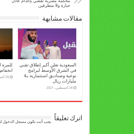
محكمة مصرية تقضي بإعدام عادل
حبارة و8 متطرفين
مقالات مشابهة
السعودية تعلن أكبر إطلاق تقني
للمرة ا
في الشرق الأوسط لبرامج
انخفاض
نوعية وصناديق استثمارية بـ4
26 أغسطس، 2021
مليارات ريال
26 أغسطس، 2021
اترك تعليقاً
يجب أنت تكون
مسجل الدخول
لت