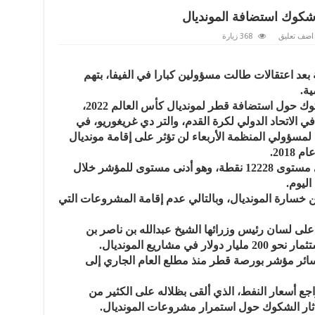
شكوك استضافة المونديال
اضف تعليق
368 زيارة
بعد اعتقالات طالت مسؤولين كبارا في الفيفا، بتهم
خسائر بورصة قطر جاءت مع إثارة الشكوك حول استضافة قطر لمونديال كأس العالم 2022،
ي الاتحاد الدولي لكرة القدم، والتر دي غريغوريو، في
مسؤولي المنظمة الأربعاء لن تؤثر على إقامة مونديال
وانخفض مؤشر بورصة قطر 1.45%، إلى مستوى 12228 نقطة، وهو أدنى مستوى للمؤشر خلال
ارة المونديال، وبالتالي عدم إقامة المشروعات التي
 لسان رئيس وزرائها الشيخ عبدالله بن ناصر بن
 مشاريع المونديال.
ئر مؤشر بورصة قطر منذ مطلع العام الجاري إلى
اجع أسعار النفط، الذي ألقى بظلاله على الكثير من
ي أثار الشكوك حول استمرار مشروعات المونديال.