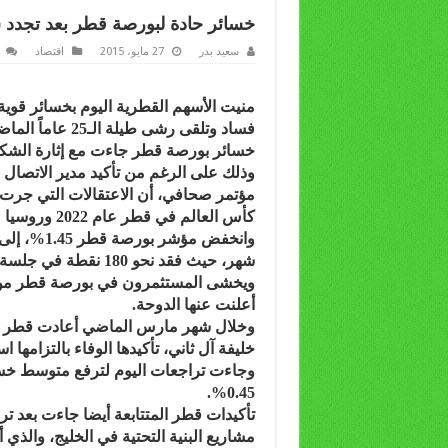
خسائر حادة لبورصة قطر بعد تجدد 
سعيد بدر
27 مايو، 2015
اقتصاد
منيت الأسهم القطرية اليوم بخسائر قوية 
فساد وتلقى رشى طيلة الـ25 عاماً الماضية.
وذلك على الرغم من تأكيد مدير الاتصال ف
مؤتمر صحافي، أن الاعتقالات التي جرت ل
كأس العالم في قطر عام 2022 وروسيا عام 2018.
شهر، حيث فقد نحو 180 نقطة في جلسة اليوم.
ويخشى المستثمرون في بورصة قطر من خس
أعلنت عنها الدوحة.
وخلال شهر مارس الماضي أعادت قطر على
خليفة آل ثاني، تأكيدها الوفاء بالتزامها استثمار نحو 200 مليار دولار في
وجاءت تراجعات اليوم لترفع متوسط خسا
0.45%.
تأكيدات قطر المتتابعة أيضا جاءت بعد تر
مشاريع البنية التحتية في الخليج، والذ