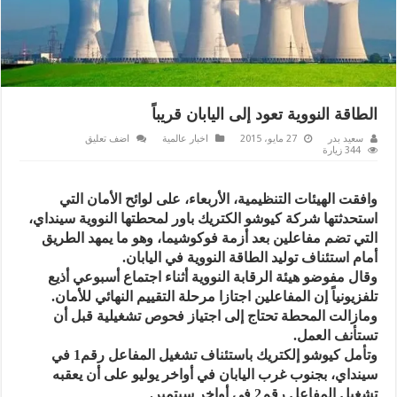
الطاقة النووية تعود إلى اليابان قريباً
سعيد بدر
27 مايو، 2015
اخبار عالمية
اضف تعليق
344 زيارة
وافقت الهيئات التنظيمية، الأربعاء، على لوائح الأمان التي
استحدثتها شركة كيوشو الكتريك باور لمحطتها النووية سينداي،
التي تضم مفاعلين بعد أزمة فوكوشيما، وهو ما يمهد الطريق
أمام استئناف توليد الطاقة النووية في اليابان.
وقال مفوضو هيئة الرقابة النووية أثناء اجتماع أسبوعي أذيع
تلفزيونياً إن المفاعلين اجتازا مرحلة التقييم النهائي للأمان.
ومازالت المحطة تحتاج إلى اجتياز فحوص تشغيلية قبل أن
تستأنف العمل.
وتأمل كيوشو إلكتريك باستئناف تشغيل المفاعل رقم1 في
سينداي، بجنوب غرب اليابان في أواخر يوليو على أن يعقبه
تشغيل المفاعل رقم2 في أواخر سبتمبر.