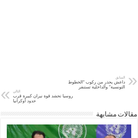
السابق
داعش يحذر من ركوب “الخطوط
التونسية” والداخلية تستنفر
التالي
روسيا تحشد قوة نيران كبيرة قرب
حدود أوكرانيا
مقالات مشابهة