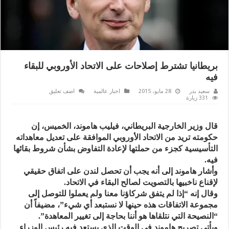
بريطانيا تشترط إصلاحات على الاتحاد الأوروبي للبقاء
فيه
سعيد بدر
28 مايو، 2015
اخبار عالمية
اضف تعليق
331 زيارة
قال وزير الخارجية البريطاني، فيليب هاموند، الخميس، إن
حكومته تريد من الاتحاد الأوروبي الموافقة على تعديل معاهداته
التأسيسية كجزء من حملتها لإعادة التفاوض بشأن شروط بقائها
فيه.
وأشار هاموند إلى أنه يجب أن تحصل لندن على اتفاق حقيقي
لإقناع ناخبيها بالتصويت لصالح البقاء في الاتحاد.
وقال إنه “إذا لم يتفق شركاؤنا معنا ولم يعملوا للتوصل إلى
مجموعة الاتفاقات هذه حينها لا نستبعد أي شيء”، مضيفاً أن
“النصيحة التي نتلقاها هو أننا بحاجة إلى تغيير المعاهدة”.
ويأتي تصريح هاموند في الوقت الذي يستعد فيه رئيس الوزراء