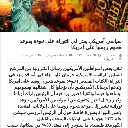
سياسي أمريكي يعثر في التوراة على نبوءة بموعد
هجوم روسيا على أمريكا
سعيد بدر
28 مايو، 2015
منوعات وطرائف
اضف تعليق
338 زيارة
تلقى بعض المواطنين الأمريكيين رسائل الكترونية من المرشح
السابق للرئاسة الأمريكية جرمان كاين جاء فيها أنه قد وجد في
التوراة (الكتاب المقدس) نبوءة بموعد هجوم روسيا على أمريكا.
وتدعو الرسائل الأمريكيين بأن يؤجلوا كل أشغالهم وهمومهم
ليشاهدوا فيلما وثائقيا قصيرا يرد فيه أن الرئيس باراك أوباما
وكبار رجال الدين يُخفون عن المواطنين الأمريكيين نبوءة
توراتية تشير إلى موعد هجوم روسيا على الولايات المتحدة.
وتدور النبوءة بصورة خاصة حول أن الرئيس الروسي سيشن
عام 2017 هجوما على الولايات المتحدة بالقنابل
الكهرمغناطيسية، ما سيؤدي إلى مقتل 80% من سكانها، حسب