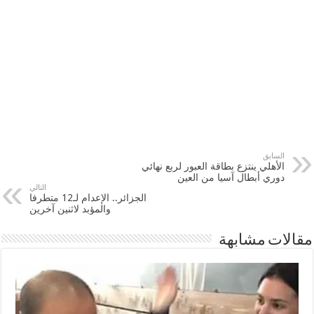
السابق
الأهلي ينتزع بطاقة العبور لربع نهائي
دوري أبطال آسيا من العين
التالي
الجزائر.. الإعدام لـ12 متطرفا
والمؤبد لاثنين آخرين
مقالات مشابهة