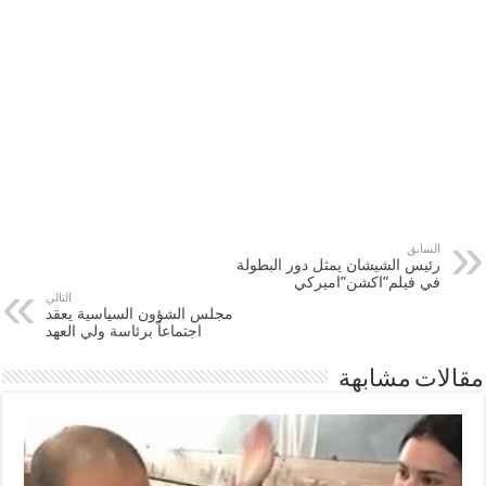
السابق
رئيس الشيشان يمثل دور البطولة
في فيلم”اكشن”اميركي
التالي
مجلس الشؤون السياسية يعقد
اجتماعاً برئاسة ولي العهد
مقالات مشابهة