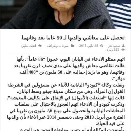
تحصل على معاشي والديها لـ 50 عاما بعد وفاتهما
سعيد بدر
28 مايو، 2015
منوعات وطرائف
اضف تعليق
325 زيارة
اتهم ممثلو الادعاء في اليابان اليوم، عجوزا “86 عاماً”، بأنها
ظلت تتقاضى معاش والديها على مدى نصف قرن تقريبا بعد
وفاتهما، وهو ما يزيد إجماليه على 50 مليون ين “400 ألف
دولار”.
ونقلت وكالة “كيودو” اليابانية للأنباء عن مسؤولين في الشرطة
القول إن المرأة، وهي من سكان مدينة جيفو وسط اليابان،
قالت إنها “استغلت (الأموال) في الإنفاق على تكاليف المعيشة”.
وذكرت كيودو أن الادعاء اتهم العجوز بالاحتيال على سلطات
المعاشات اليابانية والحصول على مبلغ 2,6 مليون ين تقريبا في
الفترة من أبريل 2013 وحتى ديسمبر 2014 عبر الاعاء بأن والديها
على قيد الحياة.
وأوضحت الوكالة أنه لم يتسن مقاضاة العجوز عن الفترة