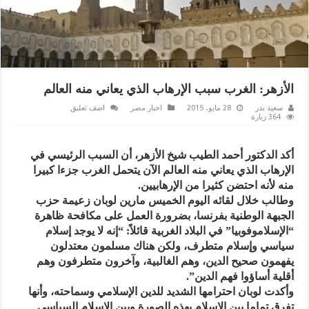
الأزهر: الغرب سبب الإرهاب الذي يعاني منه العالم
سعيد بدر
28 مايو، 2015
اخبار مصر
اضف تعليق
364 زيارة
أكد الدكتور أحمد الطيب شيخ الأزهر، أن السبب الرئيسي في
الإرهاب الذي يعاني منه العالم الآن يتحمل الغرب جزءا كبيرا
منه لأنه احتضن كثيرا من الإرهابيين.
وطالب خلال لقائه اليوم الخميس مارين لوبان زعيمة ‫‏حزب
الجبهة الوطنية بفرنسا، بضرورة العمل على مكافحة ظاهرة
“الإسلاموفوبيا” في البلاد الغربية قائلاً: “إنه لا يوجد إسلام
سياسي وإسلام متطرف، ولكن هناك مسلمون معتدلون
يفهمون صحيح الدين، وهم الغالبية، وآخرون متطرفون وهم
أقلية أساؤوا فهم الدين”.
وأكدت لوبان احترامها الشديد للدين الإسلامي وسماحته، وأنها
تفرق تماما بين الإسلام بهذه الصورة وبين الإسلام السياسي