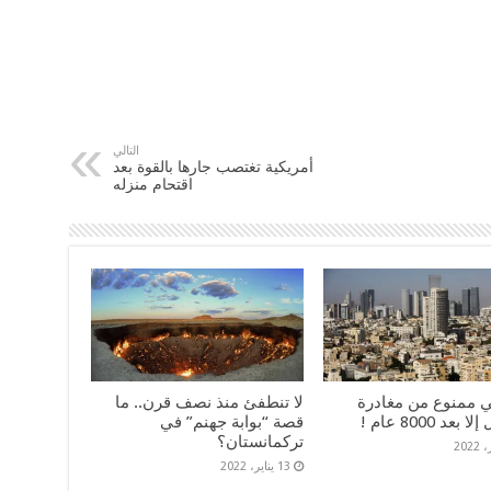
التالي
أمريكية تغتصب جارها بالقوة بعد
اقتحام منزله
ي ممنوع من مغادرة
لا تنطفئ منذ نصف قرن.. ما
بعد 8000 عام !
قصة “بوابة جهنم” في
تركمانستان؟
13 يناير، 2022