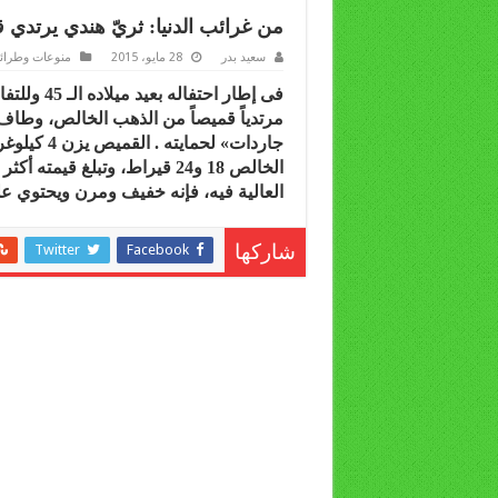
من غرائب الدنيا: ثريّ هندي يرتدي
سعيد بدر
28 مايو، 2015
منوعات وطرائ
فى إطار اح
مرتدياً قميصاً من الذهب الخالص، وطا
العالية فيه، فإنه خفيف ومرن ويحتوي ع
Twitter
Facebook
شاركها