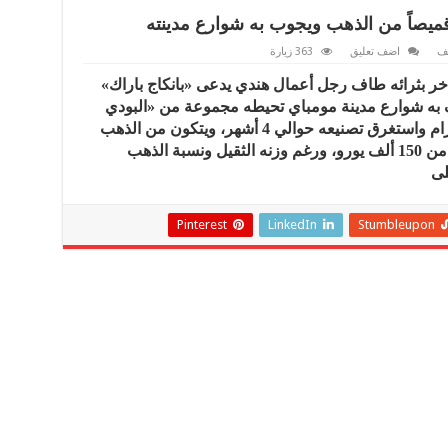
 قميصاً من الذهب ويجوب به شوارع مدينته
ف
اضف تعليق
363 زيارة
تفاله بعيد ميلاده الـ 45 وللتفاخر بثرائه طاف رجل أعمال هندي يدعى «بانكاج باراك»
ف به شوارع مدينة مومباي تحيطه مجموعة من «البودي
جاردات» لحمايته . القميص يزن 4 كيلوغرام واستغرق تصنيعه حوالي 4 أشهر، ويتكون من الذهب
الخالص 18 و24 قيراط، وتبلغ قيمته أكثر من 150 ألف يورو، ورغم وزنه الثقيل ونسبة الذهب
لى
Pinterest
LinkedIn
Stumbleupon