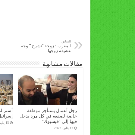
السابق
المغرب : زوجة “تشرح ” وجه
عشيقة زوجها
مقالات مشابهة
رجل أعمال يستأجر موظفة
أسترال
خاصة لصفعه في كل مرة يدخل
إسرائيل إلا 
فيها إلى “فيسبوك”
13 يناير، 2022
13 يناير، 2022