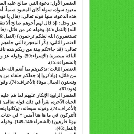
العنصر الأول: دعوة النبي صالح عليه الس
معبود سواه، سواء أكان المعبود صنماً، أم 
تستغفرون الله لعلكم ترحمون} (النمل:46).
العنصر الثاني: ذِكْر المعجزة التي جاءهم ب
الناقة مبصرة} (الإ
(الشعراء:155).
العنصر الثالث: تذكيرهم بما أنعم الله عل
من قائل: {واذكروا إذ جعلكم خلفاء من 
وتنحتون ا
(هود:61).
العنصر الرابع: الإنكار عليهم لما هم علي
الحياة الآخرة، نقرأ في ذلك قوله تعالى: {
{أتتركون في ما ها هنا آمنين * في جنا
بيوتا فارهين
(النمل:46).