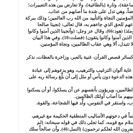
لصاعقة}، وتارة {بالطاغية}، ولا تعارض بين هذه التعبيرات؛
بعضاً، وهي تدل على شدة ما أصابهم من عذاب.
منين النجاة والتأييد من الله رب العالمين؛ وذلك ببركة
هم للحق الذي جاءهم به، قال تعالى: {نجينا صالحا
والذين آمنوا معه برحمة منا ومن خزي يومئذ} (هود:66). وقال عز وجل: {وأنجينا الذين آمنوا وكانوا
يتقون} (النمل:53). وقال سبحانه: {ونجينا الذين آمنوا وكانوا يتقون} (فصلت:18). وفي هذا البيان
 ولا تتبدل، ألا وهي عقاب الظالمين، ونجاة المؤمنين.
سائر قصص القرآن- غنية بالعبر، وزاخرة بالعظات، نذكر
ه غاية ألوان الترغيب والترهيب، وهو يدعوهم إلى عبادة
ذه الدعوة دون يأس أو ملل إلى أن بلَّغ رسالة ربه على
ر الظالمين، ويربؤون بأنفسهم عن أن يسلكوا، أو أن يسكنوا
بهم ما أصاب أولئك الظالمين.
لوب، واستقر في النفوس، ولَّد فيها الشجاعة، والقوة،
ائماً في دعوتهم الأساليب المنطقية الحكيمة مع غيرهم،
سلام مع قومه، كما تجلى ذلك في قوله سبحانه: {لم
تستعجلون بالسيئة قبل الحسنة لولا تستغفرون الله لعلكم ترحمون} (النمل:46). وأن صالحاً سلك