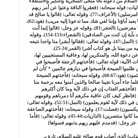
سلام من دعوته نحا منحى السخرية والتكبر والاستعلاء
ليات: قوله سبحانه: {فعقروا الناقة وعتوا عن أمر ربهم
وقالوا يا صالح ائتنا بما تعدنا إن كنت من المرسلين} (الأعراف:77). وقوله تعالى: {قالوا يا صالح قد
كنت فينا مرجوا قبل هذا أتنهانا أن نعبد ما يعبد آباؤنا وإننا لفي شك مما تدعونا إليه مريب} (هود:62).
وقوله سبحانه: {وآتيناهم آياتنا فكانوا عنها معرضين} (الحجر:81). وقوله عز وجل: {قالوا إنما أنت
من المسحرين * ما أنت إلا بشر مثلنا فأت بآية إن كنت من الصادقين} (الشعراء:153-154). وقوله
عز من قائل: {قالوا اطيرنا بك وبمن معك} (النمل:47). وقوله تعالى: {فقالوا أبشرا منا واحدا نتبعه
ن بيننا بل هو كذاب أشر} (القمر:24-25).
 دعوة الله، والمنكرين لها، وعاقبة المستجيبين لها،
ات الآتية: قوله تعالى: {فأخذتهم الرجفة فأصبحوا في
أعراف:78). {وأخذ الذين ظلموا الصيحة فأصبحوا في ديارهم جاثمين * كأن لم
يغنوا فيها ألا إن ثمود كفروا ربهم ألا بعدا لثمود} (هود:67-68). وقوله سبحانه: {فأخذتهم الصيحة
ه عز وجل: {فلما جاء أمرنا نجينا صالحا والذين آمنوا معه برحمة منا
:66). وقوله تعالى: {فأخذهم العذاب إن في ذلك لآية وما كان أكثرهم
. وقوله عز وجل: {فانظر كيف كان عاقبة مكرهم أنا دمرناهم وقومهم
أجمعين * فتلك بيوتهم خاوية بما ظلموا إن في ذلك لآية لقوم يعلمون} (النمل:51-52). وقوله تعالى:
{فأخذتهم صاعقة العذاب الهون بما كانوا يكسبون} (فصلت:17). وقوله سبحانه: {فأخذتهم الصاعقة
وهم ينظرون * فما استطاعوا من قيام وما كانوا منتصرين} (الذاريات:44-45)، وقوله تعالى: {فأما
 بالطاغية} (الحاقة:5). وقوله عز وجل: {فدمدم عليهم ربهم بذنبهم فسواها}
ذاب} الذي أصاب قوم صالح عليه السلام، تارة بـ