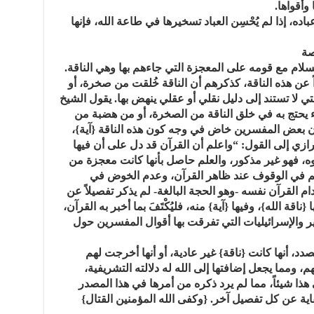
وأقواها.
باده، إذا لم يُحْسِن العباد تسخيرها في طاعة الله، فإنها
صة
سلام مع قومه على المعجزة التي جاءهم بها وهي الناقة.
 عن هذه الناقة، كذكرهم أن الناقة خُلقت من صخرة، أو
ي لا تستند إلى دليل نقلي أو عقلي ينهض بها. يقول الشيخ
 يحتج به في خلق الناقة من الصخرة، أو من هضبة من
ن بعض المفسرين خاض في وجه كون هذه الناقة {آية}،
 الرازي إلى القول: “واعلم أن القرآن قد دل على أن فيها
لوجوه، فهو غير مذكور، والعلم حاصل بأنها كانت معجزة من
سلم في الوقوف عند ظاهر القرآن، وعدم الخوض في
ام القرآن نفسه -وهو الحجة البالغة- لم يذكر تفصيلاً عن
{ناقة الله}، وفيها {آية} منه، فليُكْتَفَ بما أخبر به القرآن،
والإسرائيليات التي تفرقت بها أقوال المفسرين حول
صدد، أنها كانت {ناقة} غير عادية، أو أنها أخرجت لهم
هم، ومما يجعل إضافتها إلى الله له دلالته التشريفية،
 هذا شيئاً، مما لم يرد ذكره من أمرها في هذا المصدر
اية عن كل تفصيل آخر. {وكفى الله المؤمنين القتال}