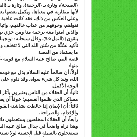
{الصيحة}، وتارة بـ {الرجفة}، وتارة بـ {ا
لأنها متقاربة في معناها، ويكمل بعضها 
وعلى العكس من ذلك، فقد كانت عاقبة المؤ
تقواهم، وخوفهم من عذاب خالقهم، واتباع
تأكيد لسُنَّة من سُنَن الله التي لا تتخلف
ما يستفاد من القصة
قصة النبي صالح عليه السلام مع قومه -ك
منها:
أولاً: أن صالحاً عليه السلام بذل مع قوم
الله، ونبذ كل شيء سواه. وقد داوم على ه
الوجه الأكمل.
ثانياً: أن العقلاء من الناس يعتبرون بآثا
مساكن الذي ظلموا أنفسهم؛ خوفاً أن يصي
ثالثاً: أن الإيمان إذا خالطت بشاشته الق
والإقدام، والصراحة.
رابعاً: أن العقلاء المخلصين يستعملون د
وهذا نراه واضحاً في جدال صالح عليه ال