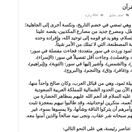
قرآن
اضف تعليق
464 زيارة
ي تمضي في خضم التاريخ، ونكسة أخرى إلى الجاهلية؛
طل، ومصرع جديد من مصارع المكذبين، يقصه علينا
لام، وهو يدعو قومه إلى توحيد الله، وإفراده وحده
ة المصطنعة، التي لا تملك من الأمر شيئاً.
ه ثمود وردت في سور متعددة: فجاءت مفصلة في سور:
ء)، و(فصلت). وجاءت أقل تفصيلاً في سور: (الإسراء)،
ر)، و(الشمس)، وأشير إليها في سور: (التوبة)، و(إبراهيم)،
و(غافر)، و(ق)، و(النجم)، و(البروج).
بيلة ثمود، وهي من قبائل العرب، وكان صالح واحداً منها،
 الآن بين الحدود الشمالية للمملكة العربية السعودية
عليه السلام قد أنعم الله عليهم بمظاهر الحضارة من
لأنعمه، منكرين لوحدانيته. وقد طالبوا نبيهم بمعجزة تثبت
وأمرهم أن يتركوا الناقة وشأنها، ولا يمسوها بسوء، غير
قبهم سبحانه شر عقاب، ونجى نبيه صالحاً والذين آمنوا معه.
 عناصر رئيسة، هي على النحو التالي: