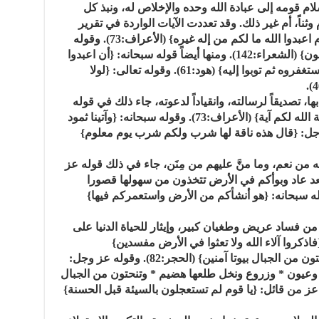
لام قومه إلى عبادة الله وحده والإخلاص له، ونبذ كل
وثناً، أم غير ذلك. وقد تعددت الآيات الواردة في تقرير
هذه الدعوة، منها قوله تعالى: {قال يا قوم اعبدوا الله ما لكم من إله غيره} (الأعراف:73). وقوله
عز وجل: {إذ قال لهم أخوهم صالح ألا تتقون} (الشعراء:142). ومنها أيضاً قوله سبحانه: {أن اعبدوا
الله} (النمل:45). وقوله عز من قائل: {فاستغفروه ثم توبوا إليه} (هود:61). وقوله تعالى: {لولا
ها، تصديقاً لرسالته، وانقياداً لدعوته، جاء ذلك في قوله
تعالى: {قد جاءتكم بينة من ربكم هذه ناقة الله لكم آية} (الأعراف:73). وقوله سبحانه: {وآتينا ثمود
سراء:59). وقوله عز وجل: {قال هذه ناقة لها شرب ولكم شرب يوم معلوم}
يه من نعم، وما منَّ عليهم من مِنَن، جاء في ذلك قوله عز
بعد عاد وبوأكم في الأرض تتخذون من سهولها قصورا
لجبال بيوتا} (الأعراف:74). وقوله سبحانه: {هو أنشأكم من الأرض واستعمركم فيها}
ه من فساد عريض وطغيان كبير، وإيثار للحياة الدنيا على
فاذكروا آلاء الله ولا تعثوا في الأرض مفسدين}
(الأعراف:74). وقوله سبحانه: {وكانوا ينحتون من الجبال بيوتا آمنين} (الحجر:82). وقوله عز وجل:
ت وعيون * وزروع ونخل طلعها هضيم * وتنحتون من الجبال
} (الشعراء:146-149). وقوله عز من قائل: {يا قوم لم تستعجلون بالسيئة قبل الحسنة}