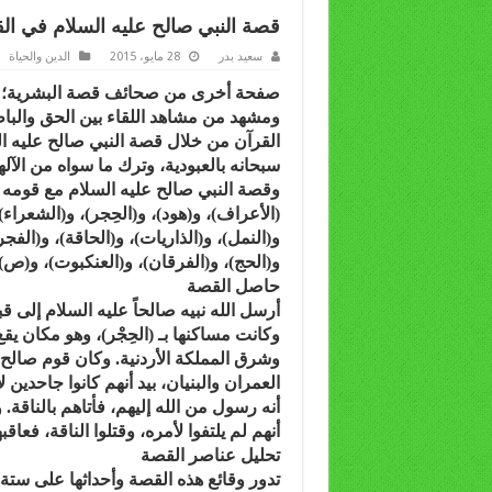
قصة النبي صالح عليه السلام في ال
سعيد بدر
28 مايو، 2015
الدين والحياة
صفحة أخرى من صحائف قصة البشرية؛ وه
ومشهد من مشاهد اللقاء بين الحق والبا
القرآن من خلال قصة النبي صالح عليه الس
سبحانه بالعبودية، وترك ما سواه من الآله
وقصة النبي صالح عليه السلام مع قوم
(الأعراف)، و(هود)، و(الحِجر)، و(الشعرا
و(النمل)، و(الذاريات)، و(الحاقة)، و(الفج
و(الحج)، و(الفرقان)، و(العنكبوت)، و(ص)، 
حاصل القصة
أرسل الله نبيه صالحاً عليه السلام إلى ق
وكانت مساكنها بـ (الحِجْر)، وهو مكان يقع
وشرق المملكة الأردنية. وكان قوم صالح 
العمران والبنيان، بيد أنهم كانوا جاحدين 
أنه رسول من الله إليهم، فأتاهم بالناقة. 
أنهم لم يلتفوا لأمره، وقتلوا الناقة، فعا
تحليل عناصر القصة
تدور وقائع هذه القصة وأحداثها على ستة