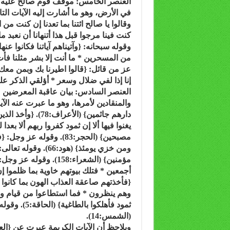
العنصر الخامس: موقف قوم صالح عليه ال
في الأرض، وهو ما أشارت إليه الآيات التا
إنا إذا لفي ضلال وسعر * أؤلقي الذكر عليه م
العنصر السادس: بيان عاقبة المعرضين عن
والمنقادين لأمرها، وهو ما عبرت عنه الآي
دارهم جاثمين} (ال
مصبحين} (الحجر:83). وقول
ومن خزي يومئذ} (هود
مؤمنين} (الشعراء:158)
ثمود فأهلكوا
(الشمس:14).
ويلاحظ أن الآيات الكريمة عبرت عن {الع