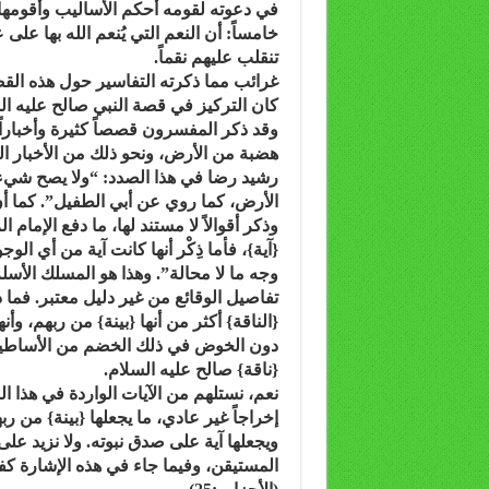
في دعوته لقومه أحكم الأساليب وأقومها 
خامساً: أن النعم التي يُنعم الله بها على ع
تنقلب عليهم نقماً.
غرائب مما ذكرته التفاسير حول هذه الق
كان التركيز في قصة النبي صالح عليه ال
وقد ذكر المفسرون قصصاً كثيرة وأخباراً
هضبة من الأرض، ونحو ذلك من الأخبار الت
رشيد رضا في هذا الصدد: “ولا يصح شيء
الأرض، كما روي عن أبي الطفيل”. كما أ
وذكر أقوالاً لا مستند لها، ما دفع الإمام
{آية}، فأما ذِكْر أنها كانت آية من أي ا
وجه ما لا محالة”. وهذا هو المسلك الأ
تفاصيل الوقائع من غير دليل معتبر. فما د
{الناقة} أكثر من أنها {بينة} من ربهم، وأنها 
دون الخوض في ذلك الخضم من الأساطير 
{ناقة} صالح عليه السلام.
نعم، نستلهم من الآيات الواردة في هذا ال
إخراجاً غير عادي، ما يجعلها {بينة} من رب
ويجعلها آية على صدق نبوته. ولا نزيد على
المستيقن، وفيما جاء في هذه الإشارة كف