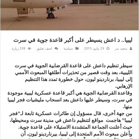
ليبيا.. د اعش يسيطر على أكبر قاعدة جوية في سرت
سعيد بدر
29 مايو، 2015
سياسة
اضف تعليق
338 زيارة
سيطر تنظيم داعش على قاعدة القرضابية الجوية في سرت
الليبية، بعد وقت قصير من تحذيرات أطلقها المبعوث الأممي
إلى ليبيا، برناردينو ليون، حول خطورة تمدد هذا التنظيم
الإرهابي.
وقاعدة القرضابية الجوية هي أكبر قاعدة عسكرية ليبية موجودة
في سرت، وسيطر عليها داعش بعد انسحاب مليشيات فجر ليبيا
منها.
من جهة أخرى، قال مسؤول إن طائرات عسكرية تابعة لـ”فجر
ليبيا” هاجمت مواقع لتنظيم داعش في مدينة سرت ومحيطها،
حيث أعلنت الجماعة المتشددة الاستيلاء على قاعدة جوية.
وأعلن مبعوث الأمم المتحدة إلى ليبيا، بيرناردينو ليون، أن